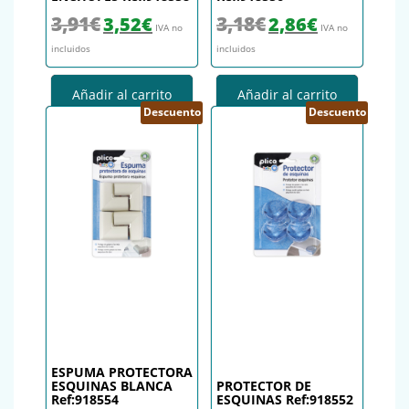
El precio original era: 3,91€.
El precio actual es: 3,52€.
El precio original era: 3,18€.
El precio actual es
3,91
€
3,18
€
3,52
€
2,86
€
IVA no
IVA no
incluidos
incluidos
Añadir al carrito
Añadir al carrito
Descuento
Descuento
ESPUMA PROTECTORA
ESQUINAS BLANCA
PROTECTOR DE
Ref:918554
ESQUINAS Ref:918552