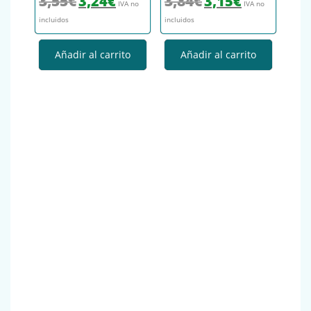
3,55
€
3,84
€
3,24
€
3,15
€
IVA no
IVA no
incluidos
incluidos
Añadir al carrito
Añadir al carrito