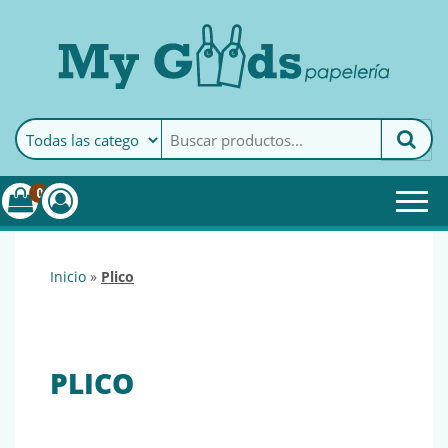
MyGoods · Papelería
My Goods es tu papelería
online de confianza. Podrás
encontrar todo lo necesario
0
para tu empresa.
inicio
»
plico
PLICO