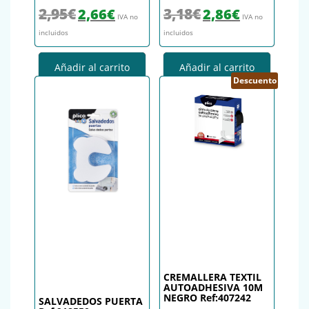
El precio original era: 2,95€.
El precio actual es: 2,66€.
El precio original era: 3,18€.
El precio actual es
2,95
€
3,18
€
2,66
€
2,86
€
IVA no
IVA no
incluidos
incluidos
Añadir al carrito
Añadir al carrito
Descuento
CREMALLERA TEXTIL
AUTOADHESIVA 10M
NEGRO Ref:407242
SALVADEDOS PUERTA