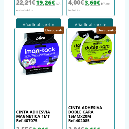
El precio original era: 22,21€.
El precio actual es: 19,26€.
El precio original era: 4,00€.
El precio actual es
22,21
€
4,00
€
19,26
€
3,60
€
IVA
IVA no
no incluidos
incluidos
Añadir al carrito
Añadir al carrito
Descuento
Descuento
CINTA ADHESIVA
CINTA ADHESVIA
DOBLE CARA
MAGNETICA 1MT
15MMx20M
Ref:407075
Ref:402085
El precio original era: 3,55€.
El precio actual es: 3,24€.
El precio original era: 3,84€.
El precio actual es