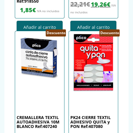
Ref:918550
El precio original era: 22,
El precio actu
22,21
€
19,26
€
IVA
1,85
€
IVA no incluidos
no incluidos
Añadir al carrito
Añadir al carrito
Descuento
Descuento
CREMALLERA TEXTIL
PK24 CIERRE TEXTIL
AUTOADHESIVA 10M
ADHESIVO QUITA y
BLANCO Ref:407240
PON Ref:407080