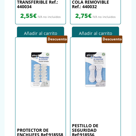
TRANSFERIBLE Ref.:
COLA REMOVIBLE
440034
Ref.: 440032
2,55
€
2,75
€
IVA no incluidos
IVA no incluidos
Añadir al carrito
Añadir al carrito
Descuento
Descuento
PESTILLO DE
PROTECTOR DE
SEGURIDAD
ENCHUFES Ref:918558
Ref:918556