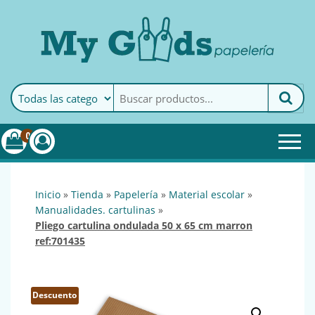
MyGoods · Papelería
My Goods es tu papelería
online de confianza. Podrás
encontrar todo lo necesario
0
para tu empresa.
inicio
»
tienda
»
papelería
»
material escolar
»
manualidades. cartulinas
»
pliego cartulina ondulada 50 x 65 cm marron
ref:701435
Descuento