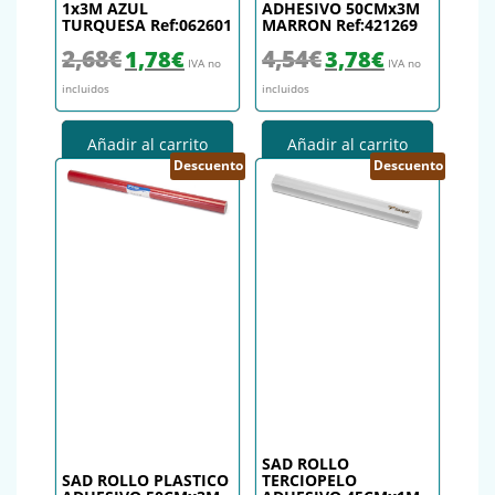
1x3M AZUL
ADHESIVO 50CMx3M
TURQUESA Ref:062601
MARRON Ref:421269
El precio original era: 2,68€.
El precio actual es: 1,78€.
El precio original era: 4,54€.
El precio actual es
2,68
€
4,54
€
1,78
€
3,78
€
IVA no
IVA no
incluidos
incluidos
Añadir al carrito
Añadir al carrito
Descuento
Descuento
SAD ROLLO
SAD ROLLO PLASTICO
TERCIOPELO