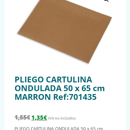
PLIEGO CARTULINA
ONDULADA 50 x 65 cm
MARRON Ref:701435
El precio original era: 1,55€.
El precio actual es: 1,35€.
1,55
€
1,35
€
IVA no incluidos
PLIEGO CARTULINA ONDULADA 50 x 65 cm