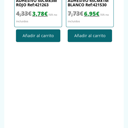
ADHESIVO 50CMx3M
ADHESIVO 45CMx1M
ROJO Ref:421263
BLANCO Ref:421530
El precio original era: 4,33€.
El precio actual es: 3,78€.
El precio original era: 7,73€.
El precio actual es
4,33
€
7,73
€
3,78
€
6,95
€
IVA no
IVA no
incluidos
incluidos
Añadir al carrito
Añadir al carrito