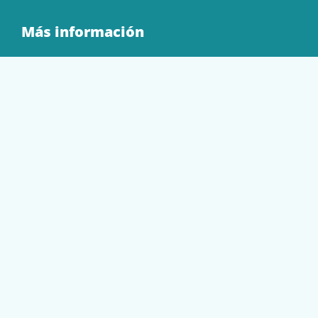
Más información
Quienes Somos
Contacto
Tienda
EQUIPAMIENTO
PAPELERÍA
SOBRES Y BOLSAS
TECNOLOGÍA
TONER Y CARTUCHOS