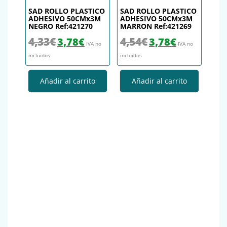
SAD ROLLO PLASTICO
SAD ROLLO PLASTICO
ADHESIVO 50CMx3M
ADHESIVO 50CMx3M
NEGRO Ref:421270
MARRON Ref:421269
El precio original era: 4,33€.
El precio actual es: 3,78€.
El precio original era: 4,54€.
El precio actual es
4,33
€
4,54
€
3,78
€
3,78
€
IVA no
IVA no
incluidos
incluidos
Añadir al carrito
Añadir al carrito