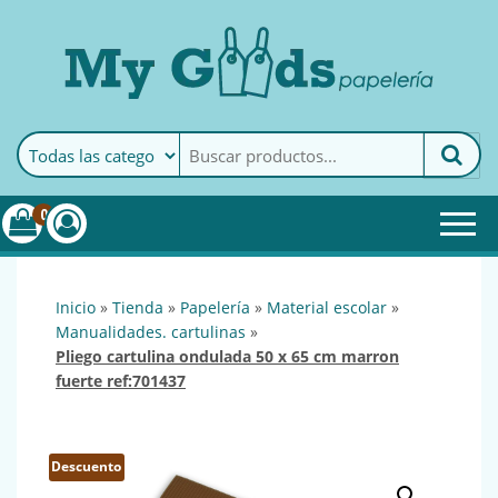
MyGoods · Papelería
My Goods es tu papelería
online de confianza. Podrás
encontrar todo lo necesario
0
para tu empresa.
inicio
»
tienda
»
papelería
»
material escolar
»
manualidades. cartulinas
»
pliego cartulina ondulada 50 x 65 cm marron
fuerte ref:701437
Descuento