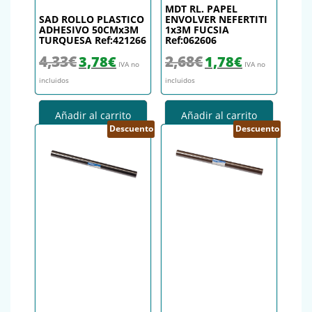
MDT RL. PAPEL
SAD ROLLO PLASTICO
ENVOLVER NEFERTITI
ADHESIVO 50CMx3M
1x3M FUCSIA
TURQUESA Ref:421266
Ref:062606
El precio original era: 4,33€.
El precio actual es: 3,78€.
El precio original era: 2,68€.
El precio actual es
4,33
€
2,68
€
3,78
€
1,78
€
IVA no
IVA no
incluidos
incluidos
Añadir al carrito
Añadir al carrito
Descuento
Descuento