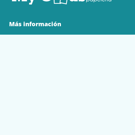
Más información
Quienes Somos
Contacto
Tienda
EQUIPAMIENTO
PAPELERÍA
SOBRES Y BOLSAS
TECNOLOGÍA
TONER Y CARTUCHOS