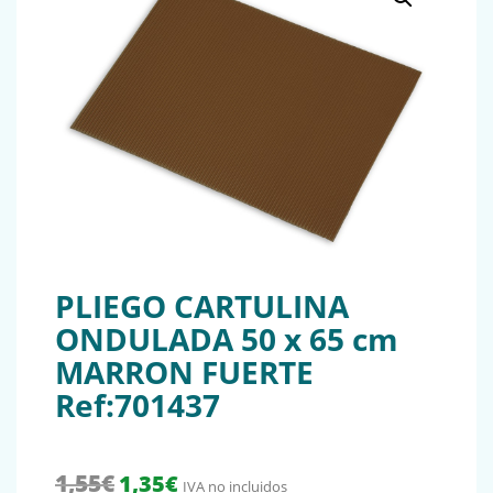
PLIEGO CARTULINA
ONDULADA 50 x 65 cm
MARRON FUERTE
Ref:701437
El precio original era: 1,55€.
El precio actual es: 1,35€.
1,55
€
1,35
€
IVA no incluidos