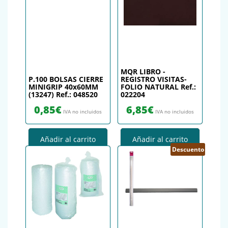
MQR LIBRO -
P.100 BOLSAS CIERRE
REGISTRO VISITAS-
MINIGRIP 40x60MM
FOLIO NATURAL Ref.:
(13247) Ref.: 048520
022204
0,85
€
6,85
€
IVA no incluidos
IVA no incluidos
Añadir al carrito
Añadir al carrito
Descuento