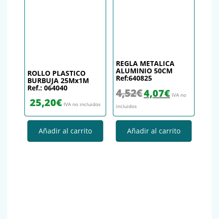
REGLA METALICA
ALUMINIO 50CM
ROLLO PLASTICO
Ref:640825
BURBUJA 25Mx1M
Ref.: 064040
El precio original era: 4,52€.
El precio actual es
4,52
€
4,07
€
IVA no
25,20
€
IVA no incluidos
incluidos
Añadir al carrito
Añadir al carrito