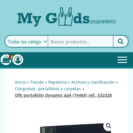
MyGoods · Papelería
My Goods es tu papelería
online de confianza. Podrás
encontrar todo lo necesario
0
para tu empresa.
inicio
»
tienda
»
papelería
»
archivo y clasificación
»
congresos. portafolios y carpetas
»
ofb portafolio dynamic da4 (74468) ref.: 532328