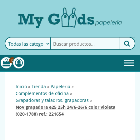
MyGoods · Papelería
My Goods es tu papelería
online de confianza. Podrás
encontrar todo lo necesario
0
para tu empresa.
inicio
»
tienda
»
papelería
»
complementos de oficina
»
grapadoras y taladros. grapadoras
»
nov grapadora e25 25h 24/6-26/6 color violeta
(020-1788) ref.: 221654