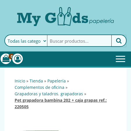
MyGoods · Papelería
My Goods es tu papelería
online de confianza. Podrás
encontrar todo lo necesario
0
para tu empresa.
inicio
»
tienda
»
papelería
»
complementos de oficina
»
grapadoras y taladros. grapadoras
»
pet grapadora bambina 202 + caja grapas ref.:
220505