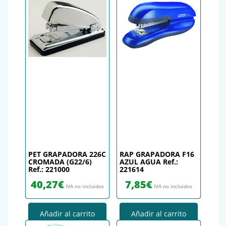
PET GRAPADORA 226C
RAP GRAPADORA F16
CROMADA (G22/6)
AZUL AGUA Ref.:
Ref.: 221000
221614
40,27
€
7,85
€
IVA no incluidos
IVA no incluidos
Añadir al carrito
Añadir al carrito