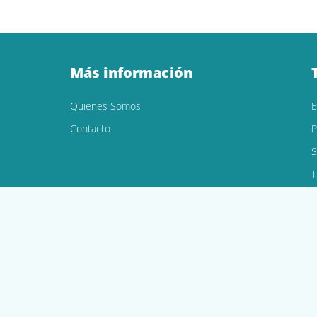
Más información
Quienes Somos
Contacto
P
S
T