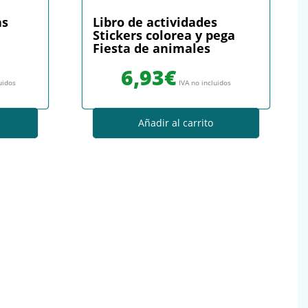
as
Libro de actividades
Stickers colorea y pega
Fiesta de animales
6,93
€
uidos
IVA no incluidos
Añadir al carrito