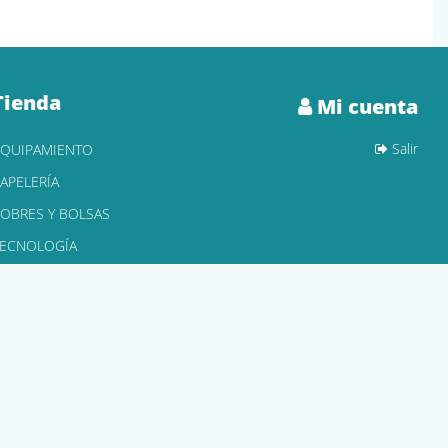
Tienda
Mi cuenta
Salir
EQUIPAMIENTO
APELERÍA
OBRES Y BOLSAS
TECNOLOGÍA
ONER Y CARTUCHOS