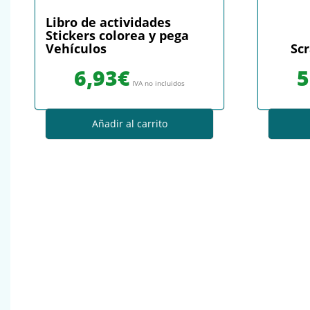
Libro de actividades
Stickers colorea y pega
Vehículos
Scr
6,93
€
5
IVA no incluidos
Añadir al carrito