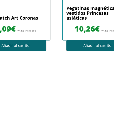
Pegatinas magnétic
vestidos Princesas
atch Art Coronas
asiáticas
,09
€
10,26
€
IVA no incluidos
IVA no incl
Añadir al carrito
Añadir al carrito