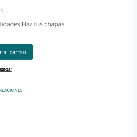
os
lidades Haz tus chapas
des Haz tus chapas cantidad
 al carrito
ESEOS"
REACIONES