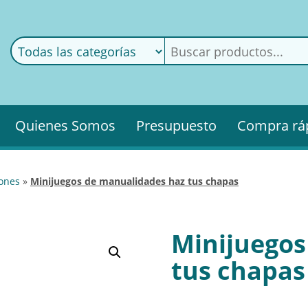
ods
ería
Quienes Somos
Presupuesto
Compra rá
iones
»
minijuegos de manualidades haz tus chapas
Minijuegos
tus chapas