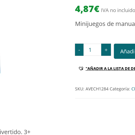
4,87
€
IVA no incluid
Minijuegos de manua
Minijuegos de manualida
-
+
Añadir
"AÑADIR A LA LISTA DE D
SKU:
AVECH1284
Categoría:
C
vertido. 3+