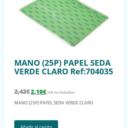
MANO (25P) PAPEL SEDA
VERDE CLARO Ref:704035
El precio original era: 2,42€.
El precio actual es: 2,10€.
2,42
€
2,10
€
IVA no incluidos
MANO (25P) PAPEL SEDA VERDE CLARO
MANO (25P) PAPEL SEDA VERDE CLARO Ref:704035 cantid
Añadir al carrito