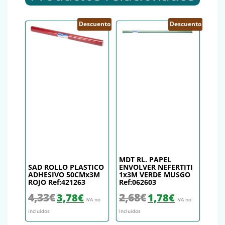
Descuento
Descuento
MDT RL. PAPEL
SAD ROLLO PLASTICO
ENVOLVER NEFERTITI
ADHESIVO 50CMx3M
1x3M VERDE MUSGO
ROJO Ref:421263
Ref:062603
El precio original era: 4,33€.
El precio actual es: 3,78€.
El precio original era: 2,68€.
El precio actual es
4,33
€
2,68
€
3,78
€
1,78
€
IVA no
IVA no
incluidos
incluidos