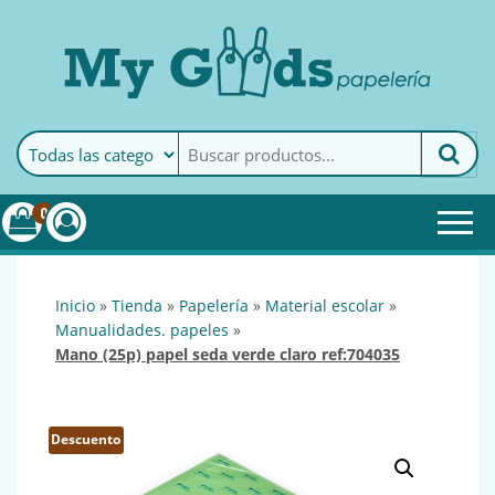
MyGoods · Papelería
My Goods es tu papelería
online de confianza. Podrás
encontrar todo lo necesario
0
para tu empresa.
inicio
»
tienda
»
papelería
»
material escolar
»
manualidades. papeles
»
mano (25p) papel seda verde claro ref:704035
Descuento