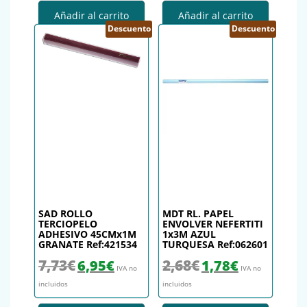
Añadir al carrito
Añadir al carrito
Descuento
Descuento
SAD ROLLO
MDT RL. PAPEL
TERCIOPELO
ENVOLVER NEFERTITI
ADHESIVO 45CMx1M
1x3M AZUL
GRANATE Ref:421534
TURQUESA Ref:062601
El precio original era: 7,73€.
El precio actual es: 6,95€.
El precio original era: 2,68€.
El precio actual es
7,73
€
2,68
€
6,95
€
1,78
€
IVA no
IVA no
incluidos
incluidos