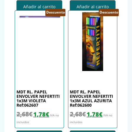
Añadir al carrito
Añadir al carrito
Descuento
Descuento
MDT RL. PAPEL
MDT RL. PAPEL
ENVOLVER NEFERTITI
ENVOLVER NEFERTITI
1x3M VIOLETA
1x3M AZUL AZURITA
Ref:062607
Ref:062600
El precio original era: 2,68€.
El precio actual es: 1,78€.
El precio original era: 2,68€.
El precio actual es
2,68
€
2,68
€
1,78
€
1,78
€
IVA no
IVA no
incluidos
incluidos