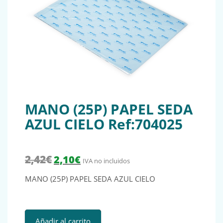
MANO (25P) PAPEL SEDA
AZUL CIELO Ref:704025
El precio original era: 2,42€.
El precio actual es: 2,10€.
2,42
€
2,10
€
IVA no incluidos
MANO (25P) PAPEL SEDA AZUL CIELO
MANO (25P) PAPEL SEDA AZUL CIELO Ref:704025 cantidad
Añadir al carrito