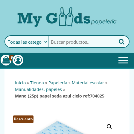
MyGoods · Papelería
My Goods es tu papelería
online de confianza. Podrás
encontrar todo lo necesario
0
para tu empresa.
inicio
»
tienda
»
papelería
»
material escolar
»
manualidades. papeles
»
mano (25p) papel seda azul cielo ref:704025
Descuento