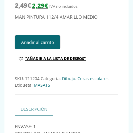
El precio original era: 2,49€.
El precio actual es: 2,29€.
2,49
€
2,29
€
IVA no incluidos
MAN PINTURA 112/4 AMARILLO MEDIO
MAN PINTURA 112/4 AMARILLO MEDIO Ref:711204 cantid
Añadir al carrito
"AÑADIR A LA LISTA DE DESEOS"
SKU:
711204
Categoría:
Dibujo. Ceras escolares
Etiqueta:
MASATS
DESCRIPCIÓN
ENVASE: 1