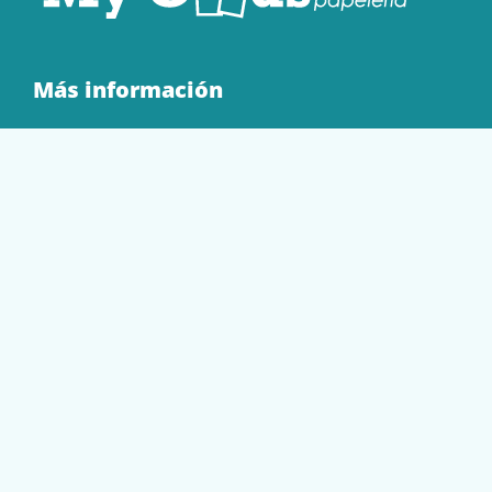
Más información
Quienes Somos
Contacto
Tienda
EQUIPAMIENTO
PAPELERÍA
SOBRES Y BOLSAS
TECNOLOGÍA
TONER Y CARTUCHOS