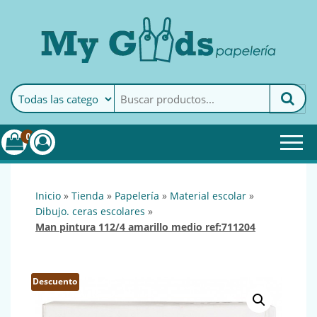
MyGoods · Papelería
My Goods es tu papelería
online de confianza. Podrás
encontrar todo lo necesario
0
para tu empresa.
inicio
»
tienda
»
papelería
»
material escolar
»
dibujo. ceras escolares
»
man pintura 112/4 amarillo medio ref:711204
Descuento