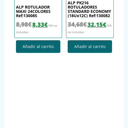
ALP PK216
ALP ROTULADOR
ROTULADORES
MAXI 24COLORES
STANDARD ECONOMY
Ref:130085
(18Ux12C) Ref:130082
El precio original era: 8,98€.
El precio actual es: 8,33€.
El precio original era: 34,
El precio actu
8,98
€
34,68
€
8,33
€
32,15
€
IVA no
IVA
incluidos
no incluidos
Añadir al carrito
Añadir al carrito