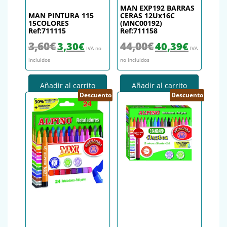
MAN EXP192 BARRAS
MAN PINTURA 115
CERAS 12Ux16C
15COLORES
(MNC00192)
Ref:711115
Ref:711158
El precio original era: 3,60€.
El precio actual es: 3,30€.
El precio original era: 44,
El precio actu
3,60
€
44,00
€
3,30
€
40,39
€
IVA no
IVA
incluidos
no incluidos
Añadir al carrito
Añadir al carrito
Descuento
Descuento