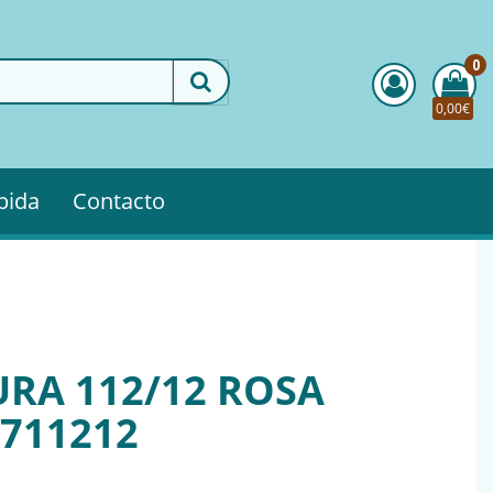
0
0,00€
pida
Contacto
RA 112/12 ROSA
:711212