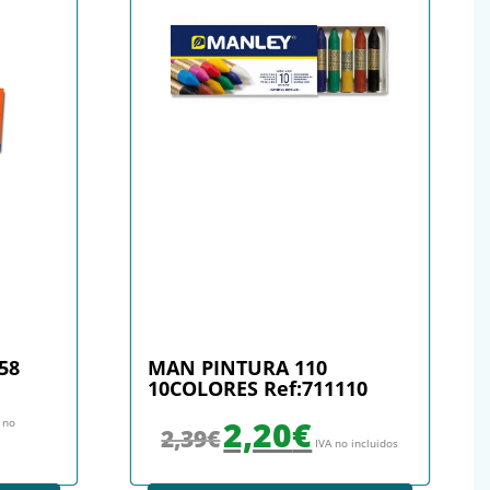
S
58
MAN PINTURA 110
10COLORES Ref:711110
: 44,00€.
precio actual es: 40,39€.
El precio original era: 2,39€.
El precio actual es: 2,20€.
2,20
€
 no
2,39
€
IVA no incluidos