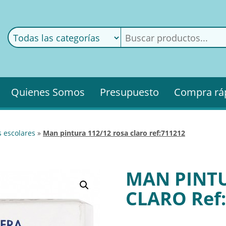
ods
ería
Quienes Somos
Presupuesto
Compra rá
as escolares
»
man pintura 112/12 rosa claro ref:711212
MAN PINTU
CLARO Ref