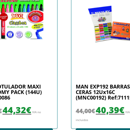
OTULADOR MAXI
MAN EXP192 BARRA
MY PACK (144U)
CERAS 12Ux16C
0086
(MNC00192) Ref:7111
El precio original era: 47,80€.
El precio actual es: 44,32€.
El precio original era
El 
44,32
€
40,39
€
€
44,00
€
IVA no
IVA
incluidos