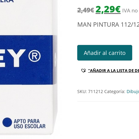
El precio origin
El prec
2,29
€
2,49
€
IVA no 
MAN PINTURA 112/1
MAN PINTURA 112/12 ROSA C
Añadir al carrito
"AÑADIR A LA LISTA DE D
SKU:
711212
Categoría:
Dibuj