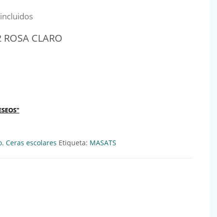
al era: 2,49€.
io actual es: 2,29€.
incluidos
2 ROSA CLARO
LARO Ref:711212 cantidad
ESEOS"
o. Ceras escolares
Etiqueta:
MASATS