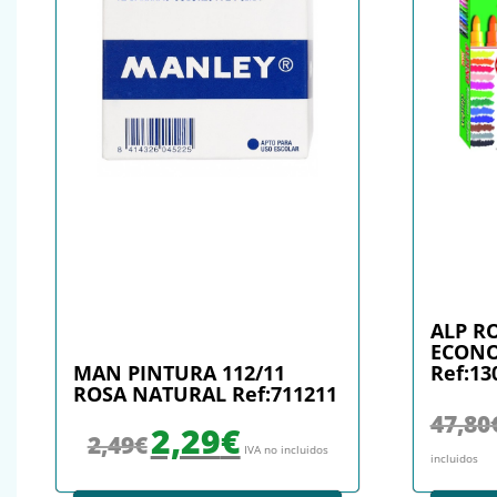
ALP R
ECONO
MAN PINTURA 112/11
Ref:13
ROSA NATURAL Ref:711211
47,80
El precio original era: 2,49€.
El precio actual es: 2,29€.
2,29
€
2,49
€
IVA no incluidos
incluidos