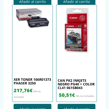
Añadir al carrito
Añadir al carrito
XER TONER 106R01373
CAN PK2 INKJETS
PHASER 3250
NEGRO PG40 + COLOR
CL41 0615B043
217,76
€
IVA no
50,51
€
IVA no incluidos
incluidos