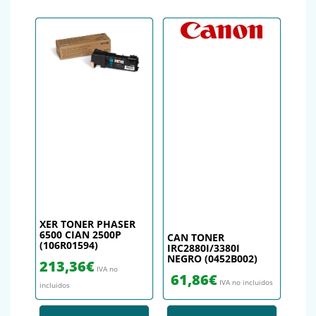
XER TONER PHASER
6500 CIAN 2500P
CAN TONER
(106R01594)
IRC2880I/3380I
NEGRO (0452B002)
213,36
€
IVA no
61,86
€
IVA no incluidos
incluidos