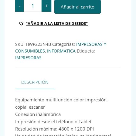
Impresora Multifunción HP ENVY 6020e cantidad
-
+
Añadir al carrito
"AÑADIR A LA LISTA DE DESEOS"
SKU:
HWP223N4B
Categorías:
IMPRESORAS Y
CONSUMIBLES
,
INFORMATICA
Etiqueta:
IMPRESORAS
DESCRIPCIÓN
Equipamiento multifunción color impresión,
copia, escáner
Conexión inalámbrica
Impresión desde el teléfono o Tablet
Resolución máxima: 4800 x 1200 DPI