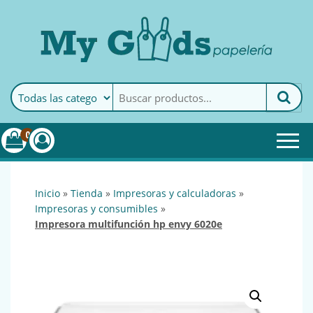
MyGoods · Papelería
My Goods es tu papelería
online de confianza. Podrás
encontrar todo lo necesario
0
para tu empresa.
inicio
»
tienda
»
impresoras y calculadoras
»
impresoras y consumibles
»
impresora multifunción hp envy 6020e