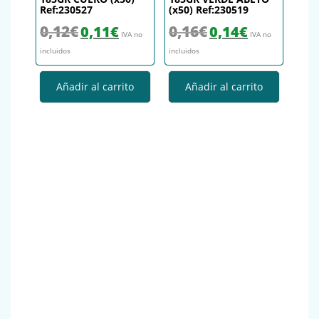
Ref:230527
(x50) Ref:230519
El precio original era: 0,12€.
El precio actual es: 0,11€.
El precio original era: 0,16€.
El precio actual es
0,12
€
0,16
€
0,11
€
0,14
€
IVA no
IVA no
incluidos
incluidos
Añadir al carrito
Añadir al carrito