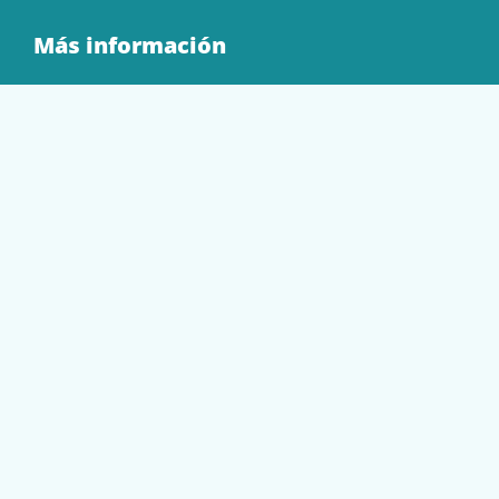
Más información
Quienes Somos
Contacto
Tienda
EQUIPAMIENTO
PAPELERÍA
SOBRES Y BOLSAS
TECNOLOGÍA
TONER Y CARTUCHOS