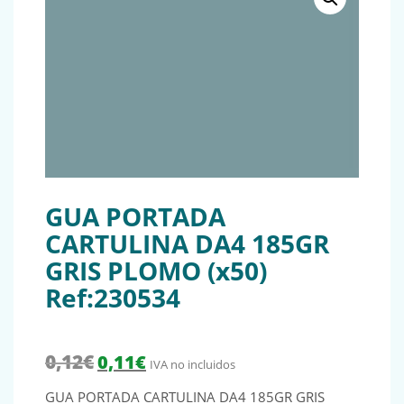
GUA PORTADA
CARTULINA DA4 185GR
GRIS PLOMO (x50)
Ref:230534
El precio original era: 0,12€.
El precio actual es: 0,11€.
0,12
€
0,11
€
IVA no incluidos
GUA PORTADA CARTULINA DA4 185GR GRIS