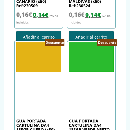
CANARIO (x50)
MALDIVAS (x50)
Ref:230509
Ref:230524
El precio original era: 0,16€.
El precio actual es: 0,14€.
El precio original era: 0,16€.
El precio actual es
0,16
€
0,16
€
0,14
€
0,14
€
IVA no
IVA no
incluidos
incluidos
Añadir al carrito
Añadir al carrito
Descuento
Descuento
GUA PORTADA
GUA PORTADA
CARTULINA DA4
CARTULINA DA4
185GR CUERO (x50)
185GR VERDE ABETO