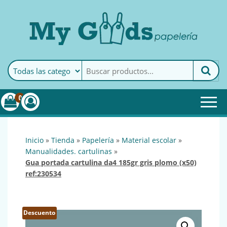
MyGoods · Papelería
My Goods es tu papelería
online de confianza. Podrás
encontrar todo lo necesario
0
para tu empresa.
inicio
»
tienda
»
papelería
»
material escolar
»
manualidades. cartulinas
»
gua portada cartulina da4 185gr gris plomo (x50)
ref:230534
Descuento