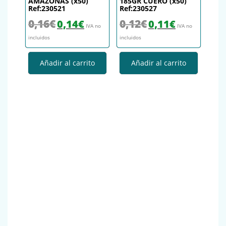
AMAZONAS (x50)
185GR CUERO (x50)
Ref:230521
Ref:230527
El precio original era: 0,16€.
El precio actual es: 0,14€.
El precio original era: 0,12€.
El precio actual es
0,16
€
0,12
€
0,14
€
0,11
€
IVA no
IVA no
incluidos
incluidos
Añadir al carrito
Añadir al carrito