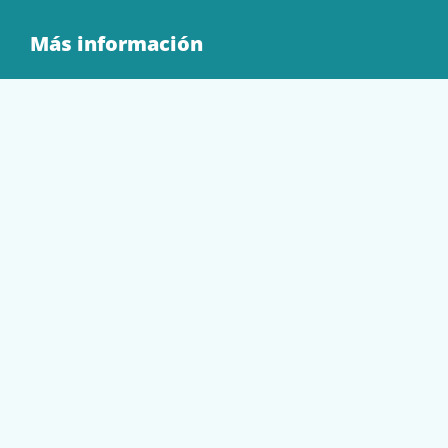
Más información
Quienes Somos
Contacto
Tienda
EQUIPAMIENTO
PAPELERÍA
SOBRES Y BOLSAS
TECNOLOGÍA
TONER Y CARTUCHOS