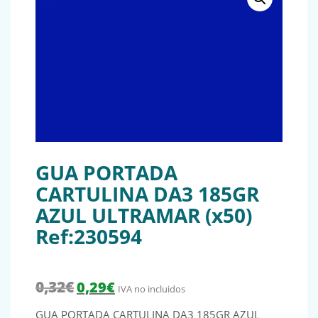
GUA PORTADA
CARTULINA DA3 185GR
AZUL ULTRAMAR (x50)
Ref:230594
El precio original era: 0,32€.
El precio actual es: 0,29€.
0,32
€
0,29
€
IVA no incluidos
GUA PORTADA CARTULINA DA3 185GR AZUL