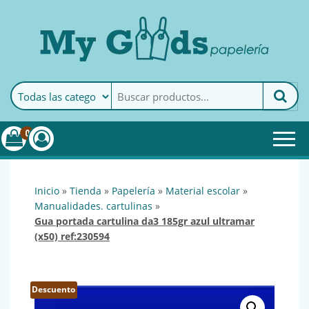
MyGoods · Papelería
My Goods es tu papelería
online de confianza. Podrás
encontrar todo lo necesario
0
para tu empresa.
inicio
»
tienda
»
papelería
»
material escolar
»
manualidades. cartulinas
»
gua portada cartulina da3 185gr azul ultramar
(x50) ref:230594
Descuento