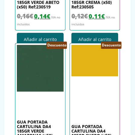
185GR VERDE ABETO
185GR CREMA (x50)
(x50) Ref:230519
Ref:230505
El precio original era: 0,16€.
El precio actual es: 0,14€.
El precio original era: 0,12€.
El precio actual es
0,16
€
0,12
€
0,14
€
0,11
€
IVA no
IVA no
incluidos
incluidos
Añadir al carrito
Añadir al carrito
Descuento
Descuento
GUA PORTADA
CARTULINA DA4
GUA PORTADA
185GR VERDE
CARTULINA DA4