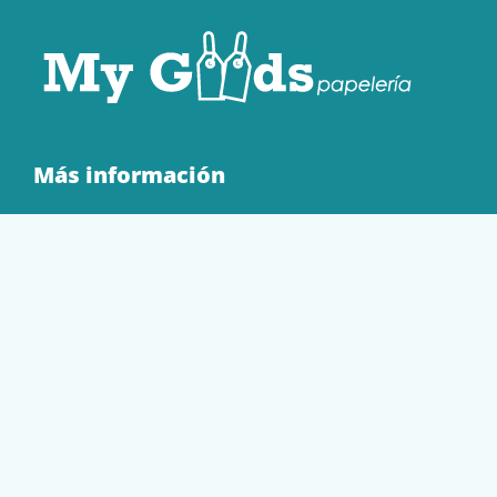
Más información
Quienes Somos
Contacto
Tienda
EQUIPAMIENTO
PAPELERÍA
SOBRES Y BOLSAS