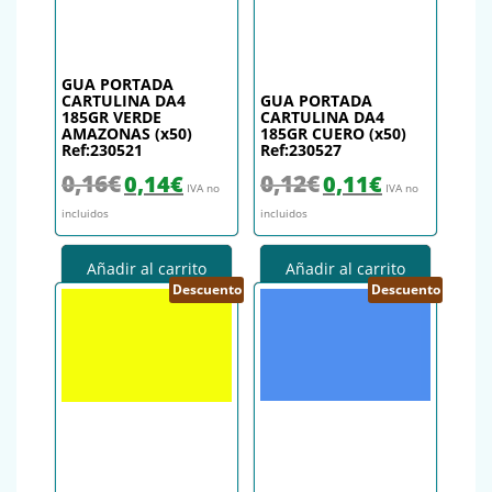
GUA PORTADA
CARTULINA DA4
GUA PORTADA
185GR VERDE
CARTULINA DA4
AMAZONAS (x50)
185GR CUERO (x50)
Ref:230521
Ref:230527
El precio original era: 0,16€.
El precio actual es: 0,14€.
El precio original era: 0,12€.
El precio actual es
0,16
€
0,12
€
0,14
€
0,11
€
IVA no
IVA no
incluidos
incluidos
Añadir al carrito
Añadir al carrito
Descuento
Descuento