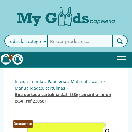
MyGoods · Papelería
My Goods es tu papelería
online de confianza. Podrás
encontrar todo lo necesario
0
para tu empresa.
inicio
»
tienda
»
papelería
»
material escolar
»
manualidades. cartulinas
»
gua portada cartulina da3 185gr amarillo limon
(x50) ref:230581
Descuento