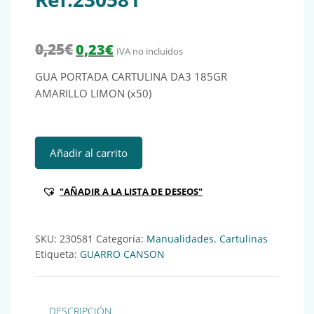
El precio original era: 0,25€.
El precio actual es: 0,23€.
0,25
€
0,23
€
IVA no incluidos
GUA PORTADA CARTULINA DA3 185GR
AMARILLO LIMON (x50)
GUA PORTADA CARTULINA DA3 185GR AMARILLO LIMON (x5
Añadir al carrito
"AÑADIR A LA LISTA DE DESEOS"
SKU:
230581
Categoría:
Manualidades. Cartulinas
Etiqueta:
GUARRO CANSON
DESCRIPCIÓN