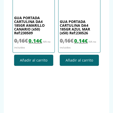
GUA PORTADA
CARTULINA DA4
GUA PORTADA
185GR AMARILLO
CARTULINA DA4
CANARIO (x50)
185GR AZUL MAR
Ref:230509
(x50) Ref:230526
El precio original era: 0,16€.
El precio actual es: 0,14€.
El precio original era: 0,16€.
El precio actual es
0,16
€
0,16
€
0,14
€
0,14
€
IVA no
IVA no
incluidos
incluidos
Añadir al carrito
Añadir al carrito