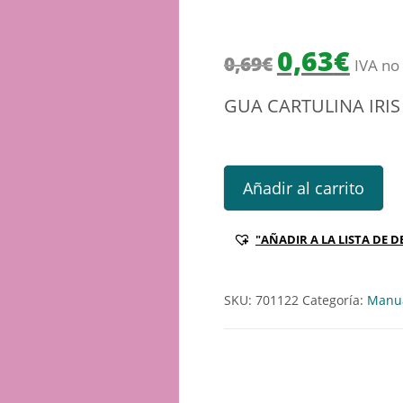
El precio origin
El prec
0,63
€
0,69
€
IVA no 
GUA CARTULINA IRIS 
GUA CARTULINA IRIS 185GR -R
Añadir al carrito
"AÑADIR A LA LISTA DE D
SKU:
701122
Categoría:
Manua