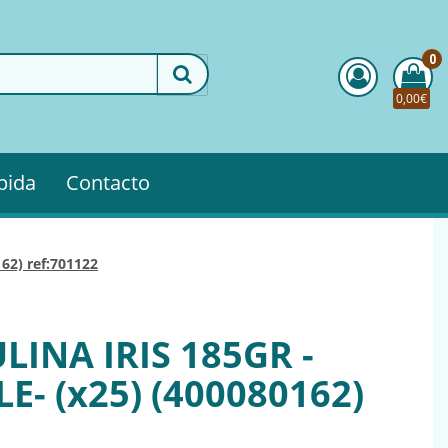
0
0,00€
pida
Contacto
0162) ref:701122
INA IRIS 185GR -
E- (x25) (400080162)