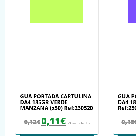
GUA PORTADA CARTULINA
GUA P
DA4 185GR VERDE
DA4 18
MANZANA (x50) Ref:230520
Ref:23
El precio original era: 0,12€.
El precio actual es: 0,11€.
0,11
€
0,12
€
0,15
IVA no incluidos