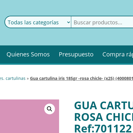
ods
ería
Quienes Somos
Presupuesto
Compra rá
es. cartulinas
»
gua cartulina iris 185gr -rosa chicle- (x25) (40008
GUA CARTUL
ROSA CHICL
Ref:701122