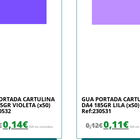
ORTADA CARTULINA
GUA PORTADA CART
5GR VIOLETA (x50)
DA4 185GR LILA (x50)
0532
Ref:230531
El precio original era: 0,15€.
El precio actual es: 0,14€.
El precio original era
El prec
0,14
€
0,11
€
€
0,12
€
IVA no incluidos
IVA no