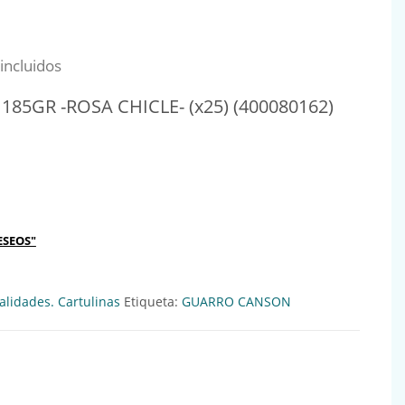
al era: 0,69€.
io actual es: 0,63€.
incluidos
185GR -ROSA CHICLE- (x25) (400080162)
OSA CHICLE- (x25) (400080162) Ref:701122 cantidad
ESEOS"
lidades. Cartulinas
Etiqueta:
GUARRO CANSON