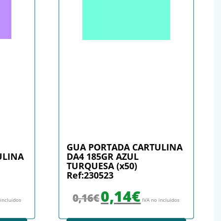
GUA PORTADA CARTULINA
ULINA
DA4 185GR AZUL
TURQUESA (x50)
Ref:230523
: 0,12€.
io actual es: 0,11€.
El precio original era: 0,16€.
El precio actual es: 0,14€.
0,14
€
0,16
€
 incluidos
IVA no incluidos