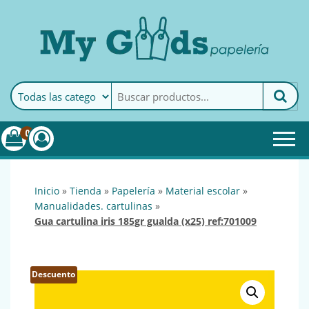
MyGoods · Papelería
My Goods es tu papelería
online de confianza. Podrás
encontrar todo lo necesario
0
para tu empresa.
inicio
»
tienda
»
papelería
»
material escolar
»
manualidades. cartulinas
»
gua cartulina iris 185gr gualda (x25) ref:701009
Descuento