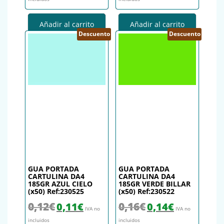
Añadir al carrito
Añadir al carrito
Descuento
Descuento
GUA PORTADA
GUA PORTADA
CARTULINA DA4
CARTULINA DA4
185GR AZUL CIELO
185GR VERDE BILLAR
(x50) Ref:230525
(x50) Ref:230522
El precio original era: 0,12€.
El precio actual es: 0,11€.
El precio original era: 0,16€.
El precio actual es
0,12
€
0,16
€
0,11
€
0,14
€
IVA no
IVA no
incluidos
incluidos