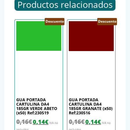
Productos relacionados
Descuento
Descuento
GUA PORTADA
GUA PORTADA
CARTULINA DA4
CARTULINA DA4
185GR VERDE ABETO
185GR GRANATE (x50)
(x50) Ref:230519
Ref:230516
El precio original era: 0,16€.
El precio actual es: 0,14€.
El precio original era: 0,16€.
El precio actual es
0,16
€
0,16
€
0,14
€
0,14
€
IVA no
IVA no
incluidos
incluidos