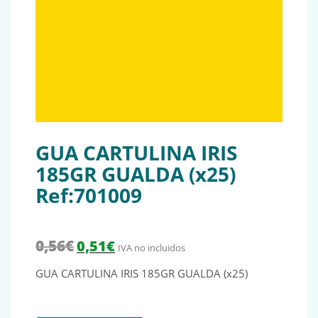
GUA CARTULINA IRIS
185GR GUALDA (x25)
Ref:701009
El precio original era: 0,56€.
El precio actual es: 0,51€.
0,56
€
0,51
€
IVA no incluidos
GUA CARTULINA IRIS 185GR GUALDA (x25)