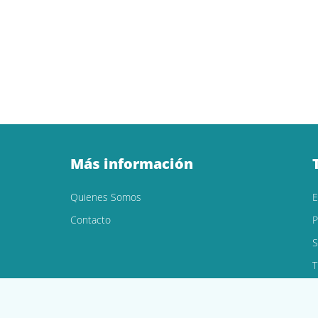
Más información
Quienes Somos
Contacto
P
S
T