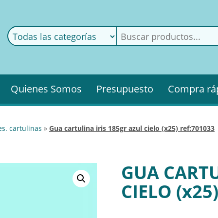
ods
ería
Quienes Somos
Presupuesto
Compra rá
es. cartulinas
»
gua cartulina iris 185gr azul cielo (x25) ref:701033
GUA CARTU
CIELO (x25