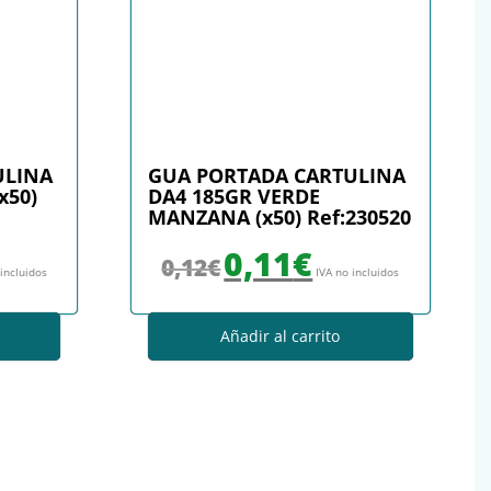
ULINA
GUA PORTADA CARTULINA
x50)
DA4 185GR VERDE
MANZANA (x50) Ref:230520
: 0,12€.
io actual es: 0,11€.
El precio original era: 0,12€.
El precio actual es: 0,11€.
0,11
€
0,12
€
 incluidos
IVA no incluidos
Añadir al carrito