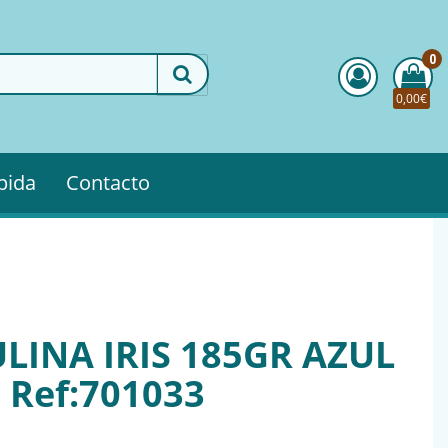
0
0,00€
pida
Contacto
LINA IRIS 185GR AZUL
) Ref:701033