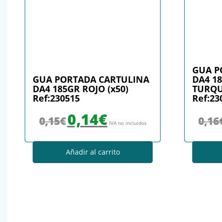
GUA P
GUA PORTADA CARTULINA
DA4 1
DA4 185GR ROJO (x50)
TURQU
Ref:230515
Ref:23
El precio original era: 0,15€.
El precio actual es: 0,14€.
0,14
€
0,15
€
0,16
IVA no incluidos
Añadir al carrito