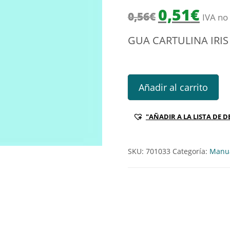
El precio origin
El prec
0,51
€
0,56
€
IVA no 
GUA CARTULINA IRIS 
GUA CARTULINA IRIS 185GR A
Añadir al carrito
"AÑADIR A LA LISTA DE D
SKU:
701033
Categoría:
Manua