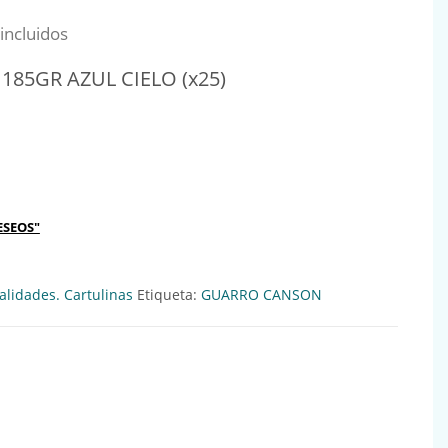
al era: 0,56€.
io actual es: 0,51€.
incluidos
185GR AZUL CIELO (x25)
ZUL CIELO (x25) Ref:701033 cantidad
ESEOS"
lidades. Cartulinas
Etiqueta:
GUARRO CANSON