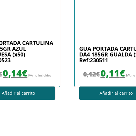
ORTADA CARTULINA
85GR AZUL
GUA PORTADA CART
ESA (x50)
DA4 185GR GUALDA (
0523
Ref:230511
El precio original era: 0,16€.
El precio actual es: 0,14€.
El precio original era
El prec
0,14
€
0,11
€
€
0,12
€
IVA no incluidos
IVA no
Añadir al carrito
Añadir al carrito