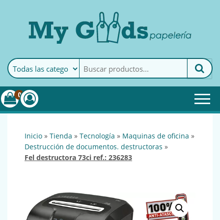
MyGoods · Papelería
My Goods es tu papelería
online de confianza. Podrás
encontrar todo lo necesario
0
para tu empresa.
inicio
»
tienda
»
tecnología
»
maquinas de oficina
»
destrucción de documentos. destructoras
»
fel destructora 73ci ref.: 236283