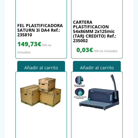
CARTERA
FEL PLASTIFICADORA
PLASTIFICACION
SATURN 3i DA4 Ref.:
54x86MM 2x125mic
235810
(TARJ CREDITO) Ref.:
235002
149,73
€
IVA no
0,03
€
IVA no incluidos
incluidos
Añadir al carrito
Añadir al carrito