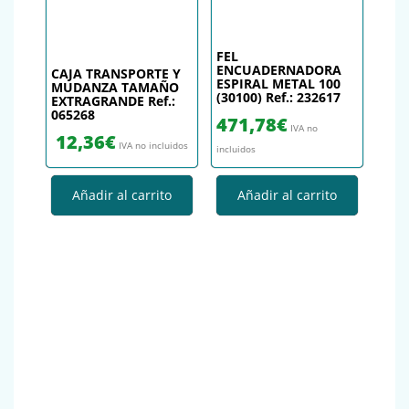
FEL
ENCUADERNADORA
CAJA TRANSPORTE Y
ESPIRAL METAL 100
MUDANZA TAMAÑO
(30100) Ref.: 232617
EXTRAGRANDE Ref.:
065268
471,78
€
IVA no
12,36
€
IVA no incluidos
incluidos
Añadir al carrito
Añadir al carrito