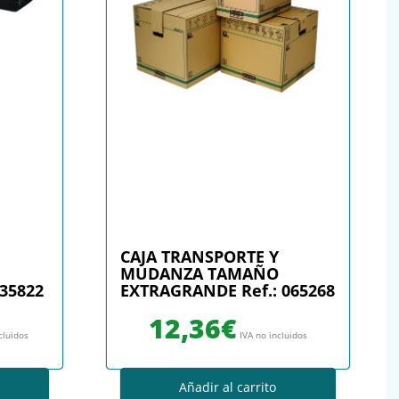
CAJA TRANSPORTE Y
MUDANZA TAMAÑO
235822
EXTRAGRANDE Ref.: 065268
12,36
€
cluidos
IVA no incluidos
Añadir al carrito