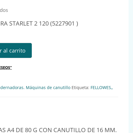
idos
 STARLET 2 120 (5227901 )
RLET 2 120 (5227901 ) Ref.: 231515 cantidad
 al carrito
ESEOS"
dernadoras. Máquinas de canutillo
Etiqueta:
FELLOWES,,
 A4 DE 80 G CON CANUTILLO DE 16 MM.