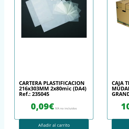
CARTERA PLASTIFICACION
CAJA 
216x303MM 2x80mic (DA4)
MUDA
Ref.: 235045
GRANDE
0,09
€
1
IVA no incluidos
Añadir al carrito