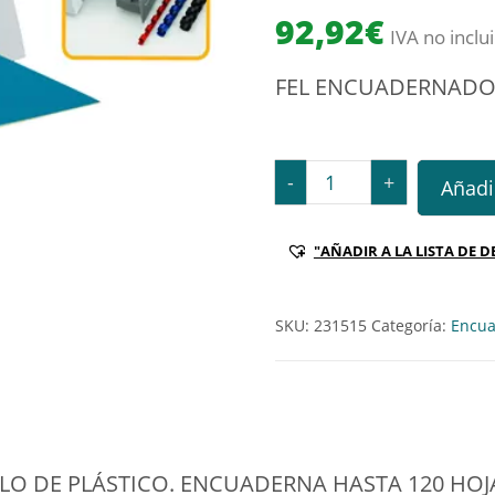
92,92
€
IVA no inclu
FEL ENCUADERNADORA
FEL ENCUADERNADORA STA
-
+
Añadir
"AÑADIR A LA LISTA DE D
SKU:
231515
Categoría:
Encua
DE PLÁSTICO. ENCUADERNA HASTA 120 HOJAS