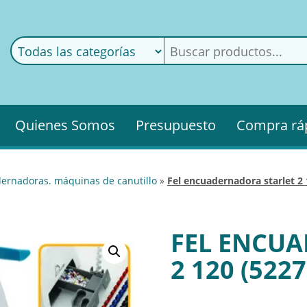
ods
ería
Quienes Somos
Presupuesto
Compra rá
dernadoras. máquinas de canutillo
»
fel encuadernadora starlet 2 
FEL ENCU
2 120 (5227