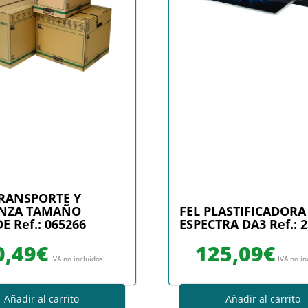
TRANSPORTE Y
NZA TAMAÑO
FEL PLASTIFICADORA
 Ref.: 065266
ESPECTRA DA3 Ref.: 
0,49
€
125,09
€
IVA no incluidos
IVA no in
Añadir al carrito
Añadir al carrito