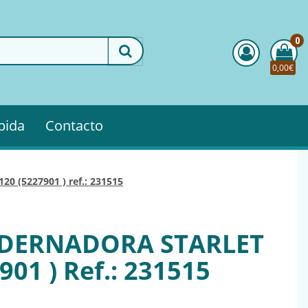
0
0,00€
pida
Contacto
120 (5227901 ) ref.: 231515
ADERNADORA STARLET
901 ) Ref.: 231515