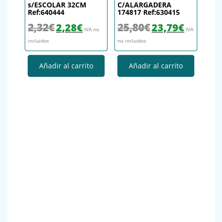
s/ESCOLAR 32CM
C/ALARGADERA
Ref:640444
174817 Ref:630415
El precio original era: 2,32€.
El precio actual es: 2,28€.
El precio original era: 25,
El precio actu
2,32
€
25,80
€
2,28
€
23,79
€
IVA no
IVA
incluidos
no incluidos
Añadir al carrito
Añadir al carrito