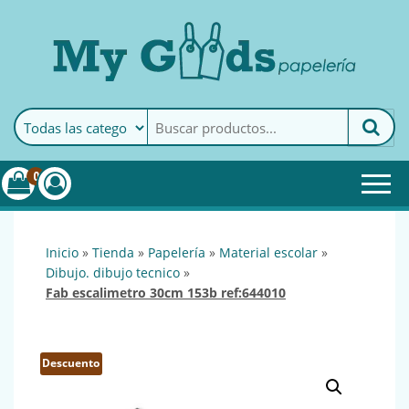
MyGoods · Papelería
My Goods es tu papelería
online de confianza. Podrás
encontrar todo lo necesario
0
para tu empresa.
inicio
»
tienda
»
papelería
»
material escolar
»
dibujo. dibujo tecnico
»
fab escalimetro 30cm 153b ref:644010
Descuento