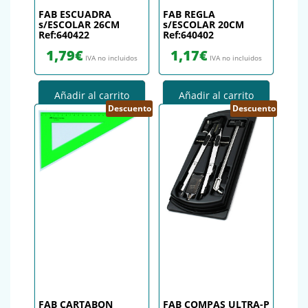
FAB ESCUADRA
FAB REGLA
s/ESCOLAR 26CM
s/ESCOLAR 20CM
Ref:640422
Ref:640402
1,79
€
1,17
€
IVA no incluidos
IVA no incluidos
Añadir al carrito
Añadir al carrito
Descuento
Descuento
FAB CARTABON
FAB COMPAS ULTRA-P