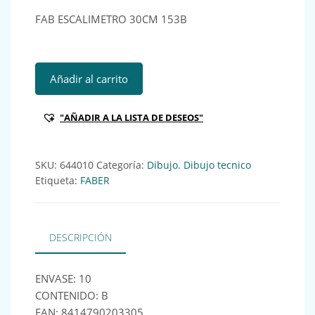
FAB ESCALIMETRO 30CM 153B
FAB ESCALIMETRO 30CM 153B Ref:644010 cantidad
Añadir al carrito
"AÑADIR A LA LISTA DE DESEOS"
SKU:
644010
Categoría:
Dibujo. Dibujo tecnico
Etiqueta:
FABER
DESCRIPCIÓN
ENVASE: 10
CONTENIDO: B
EAN: 8414790203305