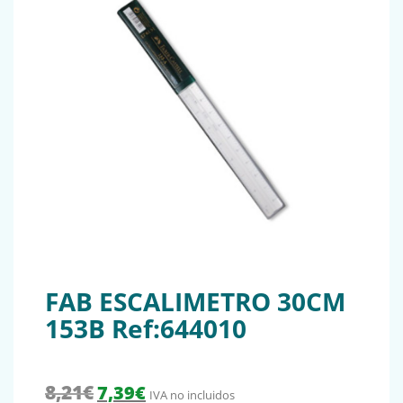
FAB ESCALIMETRO 30CM
153B Ref:644010
El precio original era: 8,21€.
El precio actual es: 7,39€.
8,21
€
7,39
€
IVA no incluidos