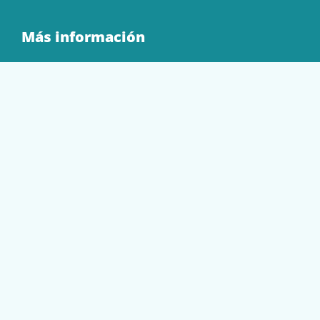
Más información
Quienes Somos
Contacto
Tienda
EQUIPAMIENTO
PAPELERÍA
SOBRES Y BOLSAS
TECNOLOGÍA
TONER Y CARTUCHOS