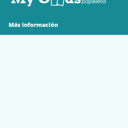
Más información
Quienes Somos
Contacto
Tienda
EQUIPAMIENTO
PAPELERÍA
SOBRES Y BOLSAS
TECNOLOGÍA
TONER Y CARTUCHOS