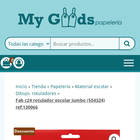
MyGoods · Papelería
My Goods es tu papelería
online de confianza. Podrás
encontrar todo lo necesario
0
para tu empresa.
inicio
»
tienda
»
papelería
»
material escolar
»
dibujo. rotuladores
»
fab c24 rotulador escolar jumbo (554324)
ref:130066
Descuento