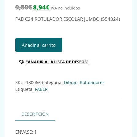
El precio original era: 9,80€.
El precio actual es: 8,94€.
9,80
€
8,94
€
IVA no incluidos
FAB C24 ROTULADOR ESCOLAR JUMBO (554324)
FAB C24 ROTULADOR ESCOLAR JUMBO (554324) Ref:13006
Añadir al carrito
"AÑADIR A LA LISTA DE DESEOS"
SKU:
130066
Categoría:
Dibujo. Rotuladores
Etiqueta:
FABER
DESCRIPCIÓN
ENVASE: 1