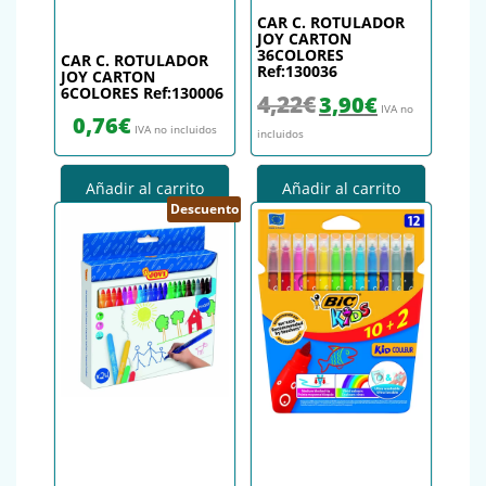
CAR C. ROTULADOR
JOY CARTON
36COLORES
CAR C. ROTULADOR
Ref:130036
JOY CARTON
6COLORES Ref:130006
El precio original era: 4,22€.
El precio actual es
4,22
€
3,90
€
IVA no
0,76
€
IVA no incluidos
incluidos
Añadir al carrito
Añadir al carrito
Descuento