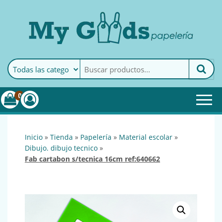
MyGoods · Papelería
My Goods es tu papelería
online de confianza. Podrás
encontrar todo lo necesario
0
para tu empresa.
inicio
»
tienda
»
papelería
»
material escolar
»
dibujo. dibujo tecnico
»
fab cartabon s/tecnica 16cm ref:640662