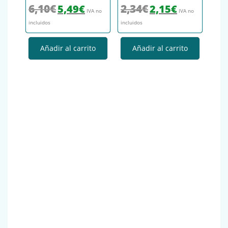
El precio original era: 6,10€.
El precio actual es: 5,49€.
El precio original era: 2,34€.
El precio actual es
6,10
€
2,34
€
5,49
€
2,15
€
IVA no
IVA no
incluidos
incluidos
Añadir al carrito
Añadir al carrito