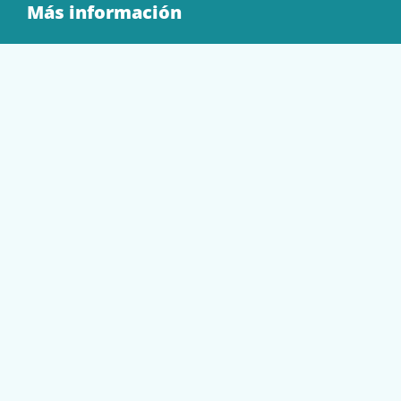
Más información
Quienes Somos
Contacto
Tienda
EQUIPAMIENTO
PAPELERÍA
SOBRES Y BOLSAS
TECNOLOGÍA
TONER Y CARTUCHOS
Mi cuenta