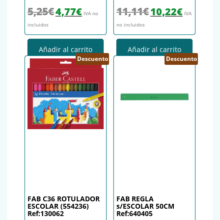
El precio original era: 5,25€.
El precio actual es: 4,77€.
El precio original era: 11,
El precio actu
5,25
€
11,11
€
4,77
€
10,22
€
IVA no
IVA
incluidos
no incluidos
Añadir al carrito
Añadir al carrito
Descuento
Descuento
FAB C36 ROTULADOR
FAB REGLA
ESCOLAR (554236)
s/ESCOLAR 50CM
Ref:130062
Ref:640405