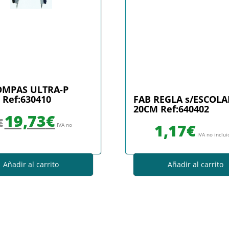
OMPAS ULTRA-P
 Ref:630410
FAB REGLA s/ESCOLA
20CM Ref:640402
El precio original era: 21,50€.
El precio actual es: 19,73€.
19,73
€
€
1,17
€
IVA no
IVA no inclu
Añadir al carrito
Añadir al carrito