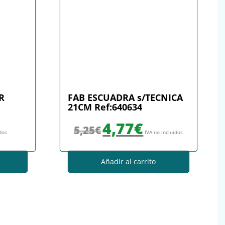
R
FAB ESCUADRA s/TECNICA
21CM Ref:640634
El precio original era: 5,25€.
El precio actual es: 4,77€.
4,77
€
5,25
€
idos
IVA no incluidos
Añadir al carrito