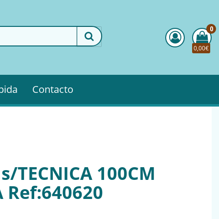
0
0,00€
pida
Contacto
 s/TECNICA 100CM
Ref:640620