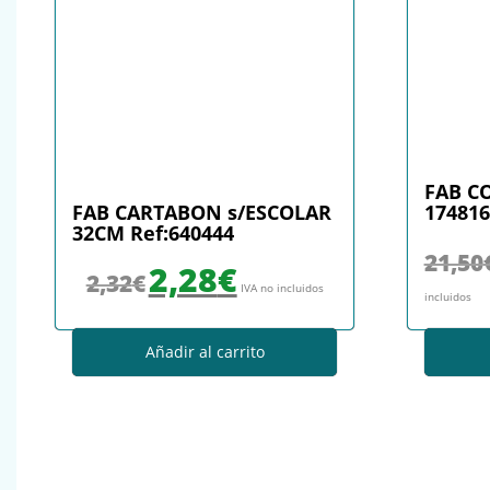
FAB C
FAB CARTABON s/ESCOLAR
174816
32CM Ref:640444
21,50
El precio original era: 2,32€.
El precio actual es: 2,28€.
2,28
€
2,32
€
IVA no incluidos
incluidos
Añadir al carrito