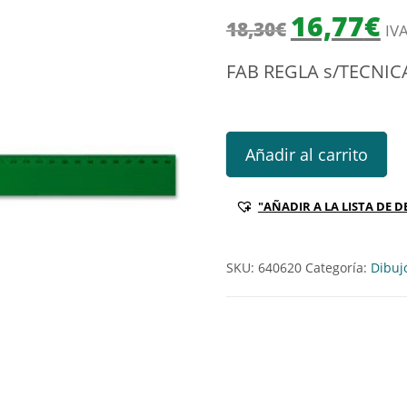
El precio origi
El 
16,77
€
18,30
€
IVA
FAB REGLA s/TECNI
FAB REGLA s/TECNICA 100CM
Añadir al carrito
"AÑADIR A LA LISTA DE D
SKU:
640620
Categoría:
Dibuj