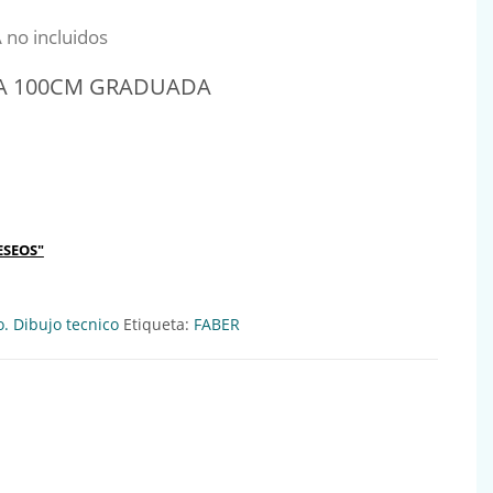
nal era: 18,30€.
precio actual es: 16,77€.
 no incluidos
CA 100CM GRADUADA
 GRADUADA Ref:640620 cantidad
ESEOS"
o. Dibujo tecnico
Etiqueta:
FABER