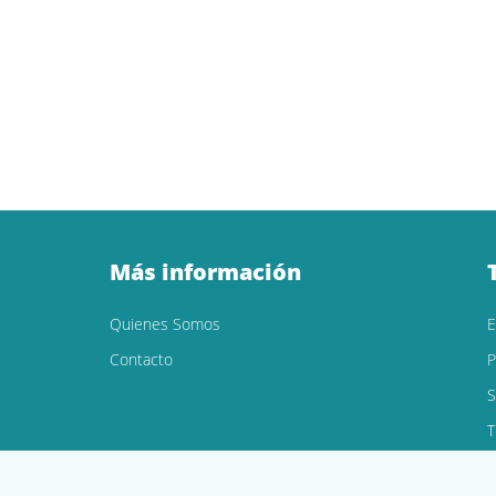
Más información
Quienes Somos
Contacto
P
S
T