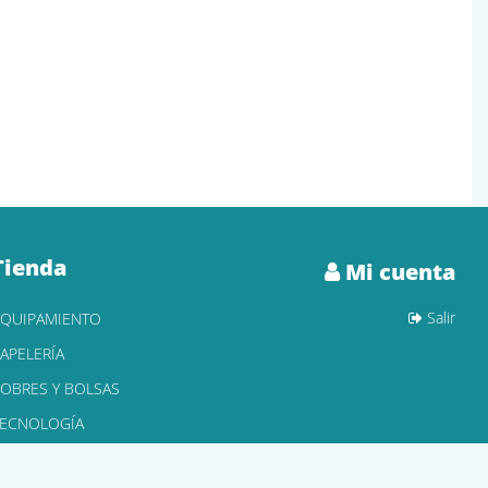
Tienda
Mi cuenta
Salir
EQUIPAMIENTO
APELERÍA
OBRES Y BOLSAS
TECNOLOGÍA
ONER Y CARTUCHOS