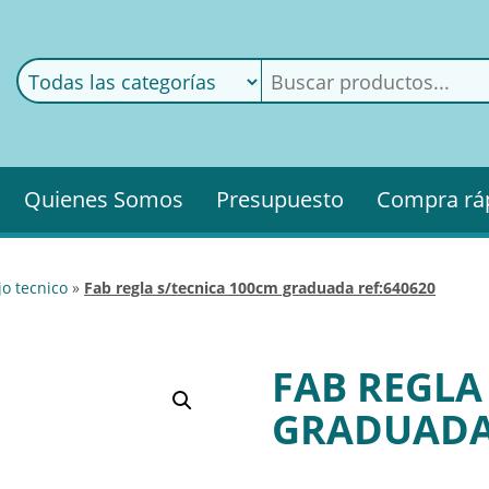
ods
ería
Quienes Somos
Presupuesto
Compra rá
jo tecnico
»
fab regla s/tecnica 100cm graduada ref:640620
FAB REGLA
GRADUADA 