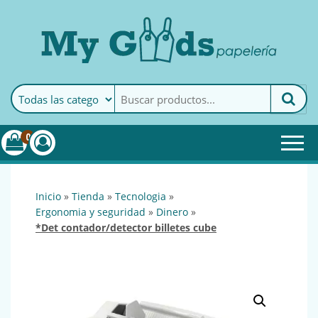
MyGoods · Papelería
My Goods es tu papelería
online de confianza. Podrás
encontrar todo lo necesario
0
para tu empresa.
inicio
»
tienda
»
tecnologia
»
ergonomia y seguridad
»
dinero
»
*det contador/detector billetes cube