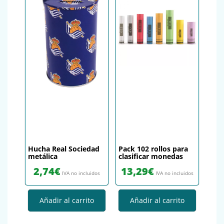
Hucha Real Sociedad
Pack 102 rollos para
metálica
clasificar monedas
2,74
€
13,29
€
IVA no incluidos
IVA no incluidos
Añadir al carrito
Añadir al carrito