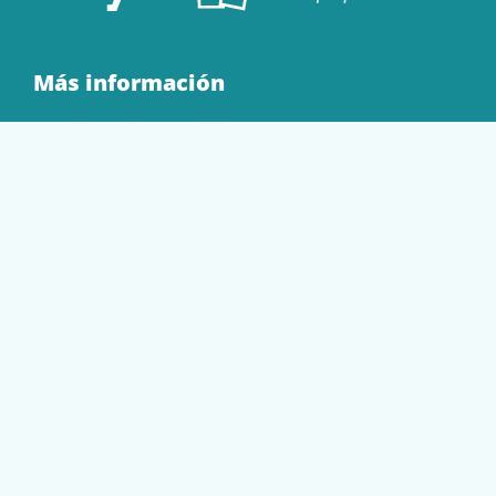
Más información
Quienes Somos
Contacto
Tienda
EQUIPAMIENTO
PAPELERÍA
SOBRES Y BOLSAS
TECNOLOGÍA
TONER Y CARTUCHOS