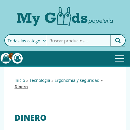
MyGoods · Papelería
My Goods es tu papelería
online de confianza. Podrás
encontrar todo lo necesario
0
para tu empresa.
inicio
»
tecnologia
»
ergonomia y seguridad
»
dinero
DINERO