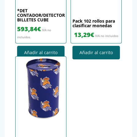
*DET
CONTADOR/DETECTOR
BILLETES CUBE
Pack 102 rollos para
clasificar monedas
593,84
€
IVA no
13,29
€
IVA no incluidos
incluidos
Añadir al carrito
Añadir al carrito