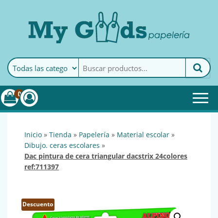
MyGoods · Papelería
My Goods es tu papelería
online de confianza. Podrás
encontrar todo lo necesario
0
para tu empresa.
inicio
»
tienda
»
papelería
»
material escolar
»
dibujo. ceras escolares
»
dac pintura de cera triangular dacstrix 24colores
ref:711397
Descuento