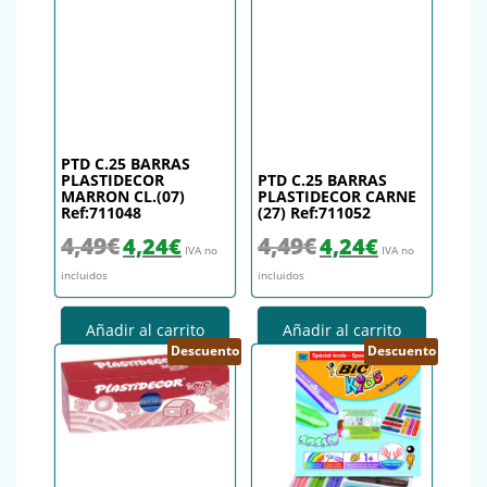
PTD C.25 BARRAS
PLASTIDECOR
PTD C.25 BARRAS
MARRON CL.(07)
PLASTIDECOR CARNE
Ref:711048
(27) Ref:711052
El precio original era: 4,49€.
El precio actual es: 4,24€.
El precio original era: 4,49€.
El precio actual es
4,49
€
4,49
€
4,24
€
4,24
€
IVA no
IVA no
incluidos
incluidos
Añadir al carrito
Añadir al carrito
Descuento
Descuento