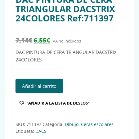
TRIANGULAR DACSTRIX
24COLORES Ref:711397
El precio original era: 7,14€.
El precio actual es: 6,55€.
7,14
€
6,55
€
IVA no incluidos
DAC PINTURA DE CERA TRIANGULAR DACSTRIX
24COLORES
DAC PINTURA DE CERA TRIANGULAR DACSTRIX 24COLORES 
Añadir al carrito
"AÑADIR A LA LISTA DE DESEOS"
SKU:
711397
Categoría:
Dibujo. Ceras escolares
Etiqueta:
DACS