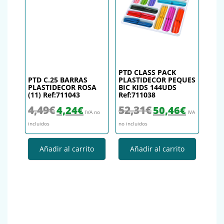
PTD CLASS PACK
PTD C.25 BARRAS
PLASTIDECOR PEQUES
PLASTIDECOR ROSA
BIC KIDS 144UDS
(11) Ref:711043
Ref:711038
El precio original era: 4,49€.
El precio actual es: 4,24€.
El precio original era: 52,
El precio actu
4,49
€
52,31
€
4,24
€
50,46
€
IVA no
IVA
incluidos
no incluidos
Añadir al carrito
Añadir al carrito