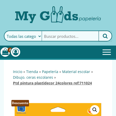
MyGoods · Papelería
My Goods es tu papelería
online de confianza. Podrás
encontrar todo lo necesario
0
para tu empresa.
inicio
»
tienda
»
papelería
»
material escolar
»
dibujo. ceras escolares
»
ptd pintura plastidecor 24colores ref:711024
Descuento