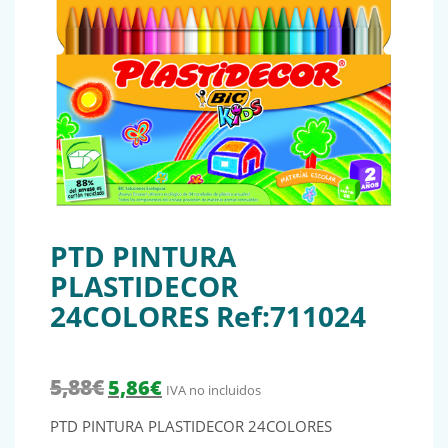
PTD PINTURA
PLASTIDECOR
24COLORES Ref:711024
El precio original era: 5,88€.
El precio actual es: 5,86€.
5,88
€
5,86
€
IVA no incluidos
PTD PINTURA PLASTIDECOR 24COLORES