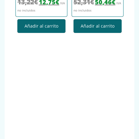
13,22
€
52,31
€
12,75
€
50,46
€
IVA
IVA
no incluidos
no incluidos
Añadir al carrito
Añadir al carrito