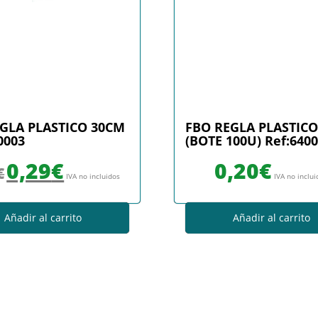
EGLA PLASTICO 30CM
FBO REGLA PLASTIC
0003
(BOTE 100U) Ref:640
El precio original era: 0,36€.
El precio actual es: 0,29€.
0,29
€
0,20
€
€
IVA no incluidos
IVA no inclu
Añadir al carrito
Añadir al carrito