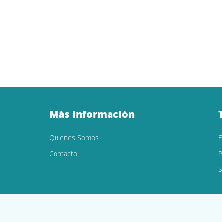
Más información
Quienes Somos
Contacto
P
S
T