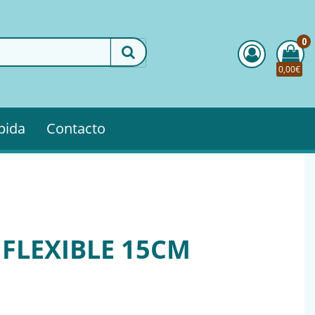
0
0,00€
pida
Contacto
 FLEXIBLE 15CM