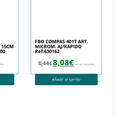
FBO COMPAS 401T ART.
O 15CM
MICROM. AJ/RAPIDO
000
Ref:630162
El precio original era: 8,44€.
El precio actual es: 8,08€.
8,08
€
8,44
€
idos
IVA no incluidos
Añadir al carrito