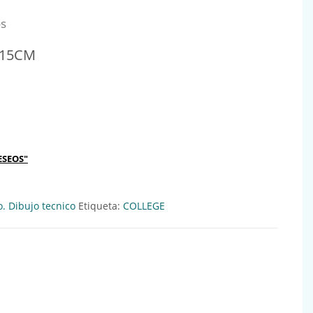
os
 15CM
f:640080 cantidad
ESEOS"
o. Dibujo tecnico
Etiqueta:
COLLEGE