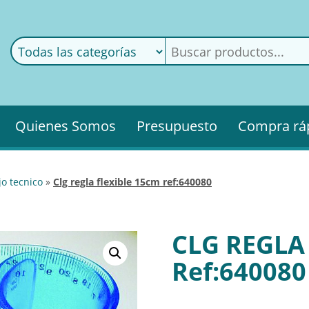
ods
ería
Quienes Somos
Presupuesto
Compra rá
jo tecnico
»
clg regla flexible 15cm ref:640080
CLG REGLA
Ref:640080