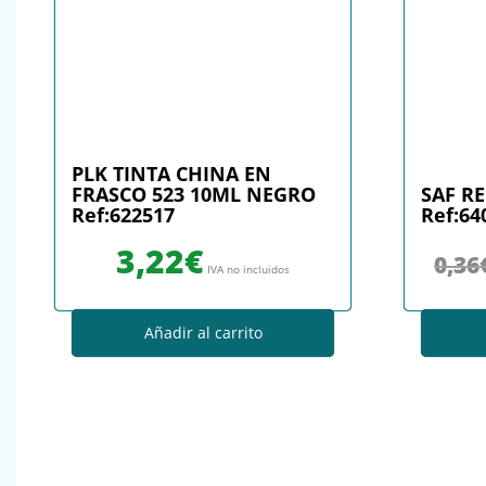
PLK TINTA CHINA EN
FRASCO 523 10ML NEGRO
SAF R
Ref:622517
Ref:64
3,22
€
0,36
IVA no incluidos
Añadir al carrito