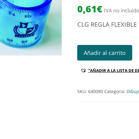
0,61
€
IVA no incluid
CLG REGLA FLEXIBLE
CLG REGLA FLEXIBLE 15CM Re
Añadir al carrito
"AÑADIR A LA LISTA DE D
SKU:
640080
Categoría:
Dibuj