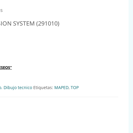
os
ION SYSTEM (291010)
EM (291010) Ref:630185 cantidad
ESEOS"
o. Dibujo tecnico
Etiquetas:
MAPED
,
TOP