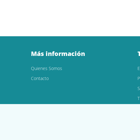
Más información
Quienes Somos
Contacto
P
S
T