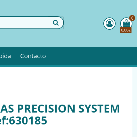
0
0,00€
pida
Contacto
S PRECISION SYSTEM
ef:630185