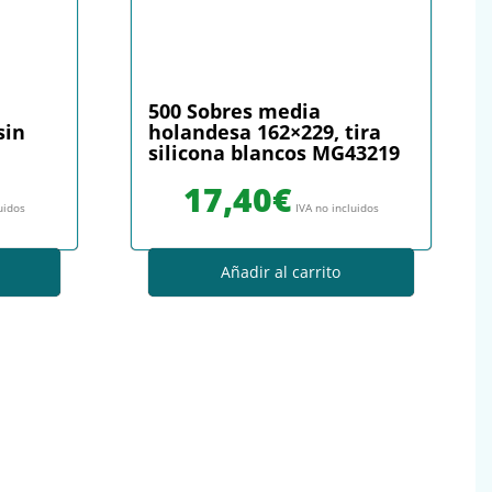
500 Sobres media
sin
holandesa 162×229, tira
silicona blancos MG43219
17,40
€
uidos
IVA no incluidos
Añadir al carrito