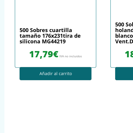
500 So
500 Sobres cuartilla
holand
tamaño 176x231tira de
blanco
silicona MG44219
Vent.D
17,79
€
1
IVA no incluidos
Añadir al carrito