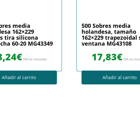
bres media
500 Sobres media
esa 162×229
holandesa, tamaño
s tira silicona
162×229 trapezoidal 
cha 60-20 MG43349
ventana MG43108
8,24
€
17,83
€
IVA no incluidos
IVA no incl
Añadir al carrito
Añadir al carrito