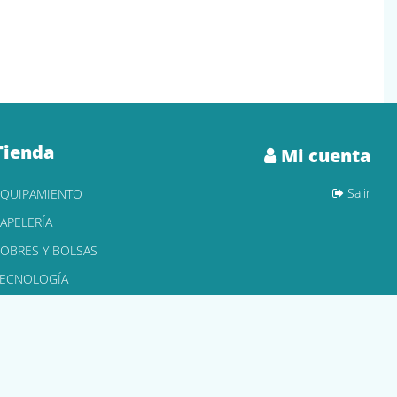
Tienda
Mi cuenta
Salir
EQUIPAMIENTO
APELERÍA
OBRES Y BOLSAS
TECNOLOGÍA
ONER Y CARTUCHOS