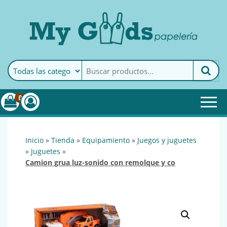
MyGoods · Papelería
My Goods es tu papelería
online de confianza. Podrás
encontrar todo lo necesario
0
para tu empresa.
inicio
»
tienda
»
equipamiento
»
juegos y juguetes
»
juguetes
»
camion grua luz-sonido con remolque y co