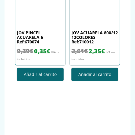
JOV PINCEL
JOV ACUARELA 800/12
ACUARELA 6
12COLORES
Ref:670074
Ref:710012
El precio original era: 0,39€.
El precio actual es: 0,35€.
El precio original era: 2,61€.
El precio actual es
0,39
€
2,61
€
0,35
€
2,35
€
IVA no
IVA no
incluidos
incluidos
Añadir al carrito
Añadir al carrito