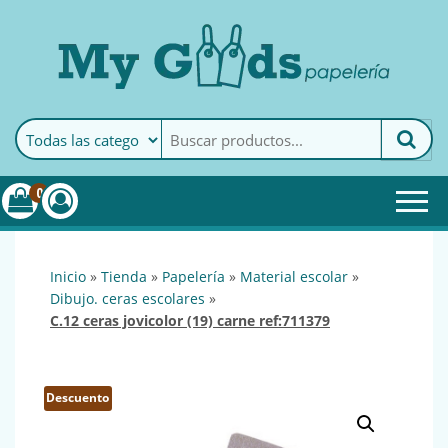
MyGoods · Papelería
My Goods es tu papelería
online de confianza. Podrás
encontrar todo lo necesario
0
para tu empresa.
inicio
»
tienda
»
papelería
»
material escolar
»
dibujo. ceras escolares
»
c.12 ceras jovicolor (19) carne ref:711379
Descuento