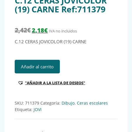
C.12 CERAS JOVICOLOR
(19) CARNE Ref:711379
El precio original era: 2,42€.
El precio actual es: 2,18€.
2,42
€
2,18
€
IVA no incluidos
C.12 CERAS JOVICOLOR (19) CARNE
C.12 CERAS JOVICOLOR (19) CARNE Ref:711379 cantidad
Añadir al carrito
"AÑADIR A LA LISTA DE DESEOS"
SKU:
711379
Categoría:
Dibujo. Ceras escolares
Etiqueta:
JOVI