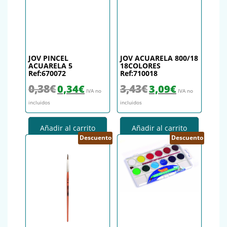
JOV PINCEL
JOV ACUARELA 800/18
ACUARELA 5
18COLORES
Ref:670072
Ref:710018
El precio original era: 0,38€.
El precio actual es: 0,34€.
El precio original era: 3,43€.
El precio actual es
0,38
€
3,43
€
0,34
€
3,09
€
IVA no
IVA no
incluidos
incluidos
Añadir al carrito
Añadir al carrito
Descuento
Descuento