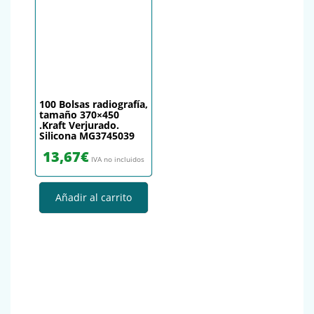
100 Bolsas radiografía,
tamaño 370×450
.Kraft Verjurado.
Silicona MG3745039
13,67
€
IVA no incluidos
Añadir al carrito