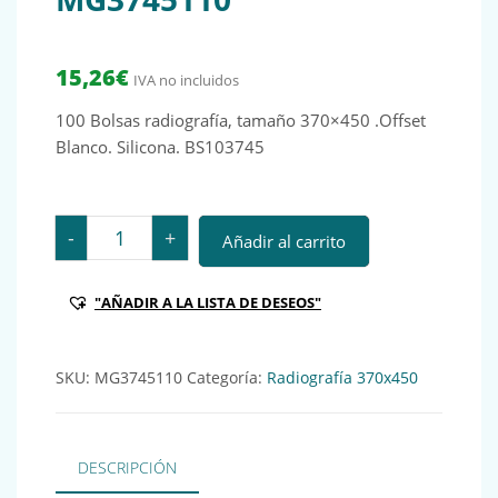
15,26
€
IVA no incluidos
100 Bolsas radiografía, tamaño 370×450 .Offset
Blanco. Silicona. BS103745
100 Bolsas radiografía, tamaño 370x450 .Offset Blanc
-
+
Añadir al carrito
"AÑADIR A LA LISTA DE DESEOS"
SKU:
MG3745110
Categoría:
Radiografía 370x450
DESCRIPCIÓN