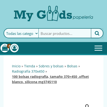
MyGoods · Papelería
My Goods es tu papelería
online de confianza. Podrás
encontrar todo lo necesario
0
para tu empresa.
inicio
»
tienda
»
sobres y bolsas
»
bolsas
»
radiografía 370x450
»
100 bolsas radiografía, tamaño 370×450 .offset
blanco. silicona mg3745110