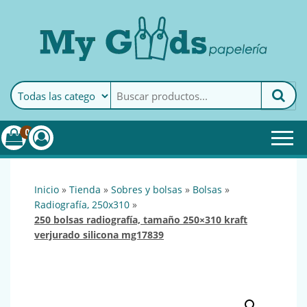
MyGoods · Papelería
My Goods es tu papelería
online de confianza. Podrás
encontrar todo lo necesario
0
para tu empresa.
inicio
»
tienda
»
sobres y bolsas
»
bolsas
»
radiografía, 250x310
»
250 bolsas radiografía, tamaño 250×310 kraft
verjurado silicona mg17839