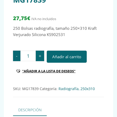
27,75
€
IVA no incluidos
250 Bolsas radiografía, tamaño 250×310 Kraft
Verjurado Silicona KS902531
250 Bolsas radiografía, tamaño 250x310 Kraft Verjura
-
+
Añadir al carrito
"AÑADIR A LA LISTA DE DESEOS"
SKU:
MG17839
Categoría:
Radiografía, 250x310
DESCRIPCIÓN