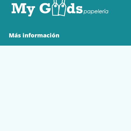
Más información
Quienes Somos
Contacto
Tienda
EQUIPAMIENTO
PAPELERÍA
SOBRES Y BOLSAS
TECNOLOGÍA