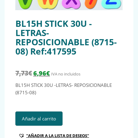
BL15H STICK 30U -
LETRAS-
REPOSICIONABLE (8715-
08) Ref:417595
El precio original era: 7,73€.
El precio actual es: 6,96€.
7,73
€
6,96
€
IVA no incluidos
BL15H STICK 30U -LETRAS- REPOSICIONABLE
(8715-08)
BL15H STICK 30U -LETRAS- REPOSICIONABLE (8715-08) Ref
Añadir al carrito
"AÑADIR A LA LISTA DE DESEOS"