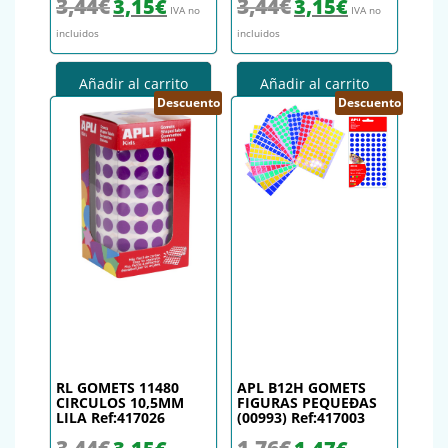
3,44
€
3,44
€
3,15
€
3,15
€
IVA no
IVA no
incluidos
incluidos
Añadir al carrito
Añadir al carrito
Descuento
Descuento
RL GOMETS 11480
APL B12H GOMETS
CIRCULOS 10,5MM
FIGURAS PEQUEÐAS
LILA Ref:417026
(00993) Ref:417003
El precio original era: 3,44€.
El precio actual es: 3,15€.
El precio original era: 1,76€.
El precio actual es
3,44
€
1,76
€