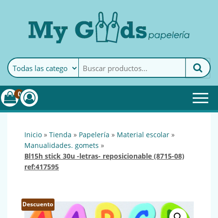
MyGoods · Papelería
My Goods es tu papelería
online de confianza. Podrás
encontrar todo lo necesario
0
para tu empresa.
inicio
»
tienda
»
papelería
»
material escolar
»
manualidades. gomets
»
bl15h stick 30u -letras- reposicionable (8715-08)
ref:417595
Descuento