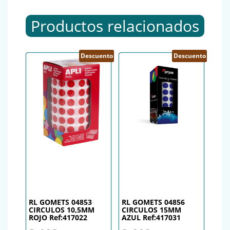
Productos relacionados
Descuento
Descuento
RL GOMETS 04853
RL GOMETS 04856
CIRCULOS 10,5MM
CIRCULOS 15MM
ROJO Ref:417022
AZUL Ref:417031
El precio original era: 3,44€.
El precio actual es: 3,15€.
El precio original era: 3,44€.
El precio actual es