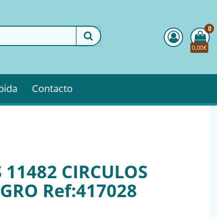
0
0,00€
pida
Contacto
 11482 CIRCULOS
GRO Ref:417028