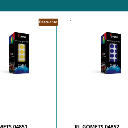
Descuento
METS 04851
RL GOMETS 04852