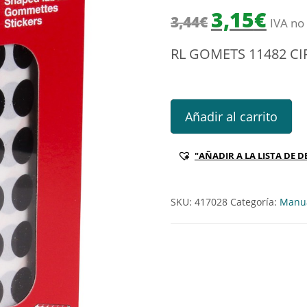
El precio origin
El prec
3,15
€
3,44
€
IVA no 
RL GOMETS 11482 C
RL GOMETS 11482 CIRCULOS 
Añadir al carrito
"AÑADIR A LA LISTA DE D
SKU:
417028
Categoría:
Manua