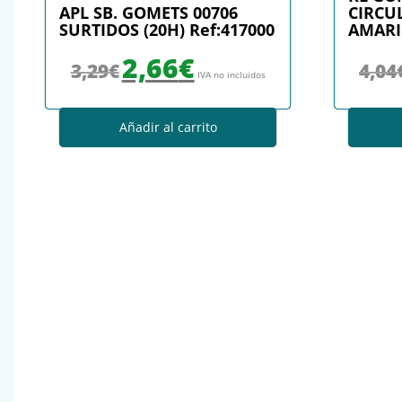
APL SB. GOMETS 00706
CIRCU
SURTIDOS (20H) Ref:417000
AMARI
El precio original era: 3,29€.
El precio actual es: 2,66€.
2,66
€
3,29
€
4,04
IVA no incluidos
Añadir al carrito