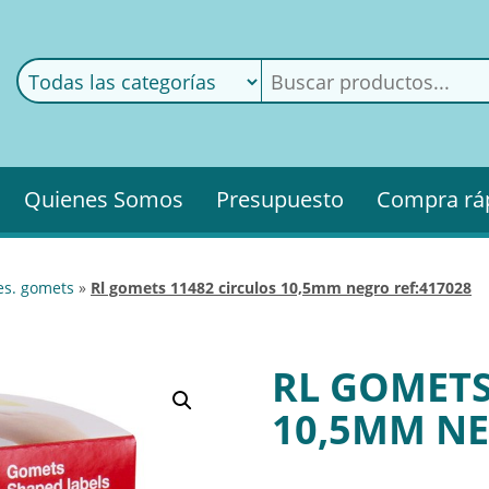
ods
ería
Quienes Somos
Presupuesto
Compra rá
es. gomets
»
rl gomets 11482 circulos 10,5mm negro ref:417028
RL GOMETS
10,5MM NE