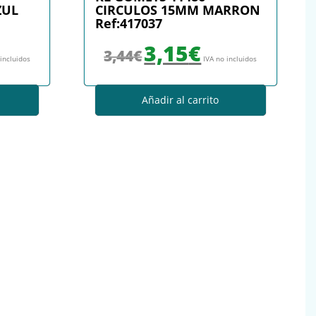
ZUL
CIRCULOS 15MM MARRON
Ref:417037
: 3,44€.
io actual es: 3,15€.
El precio original era: 3,44€.
El precio actual es: 3,15€.
3,15
€
3,44
€
 incluidos
IVA no incluidos
Añadir al carrito