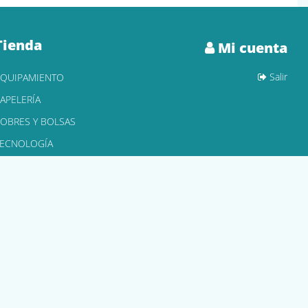
Tienda
Mi cuenta
Salir
EQUIPAMIENTO
APELERÍA
OBRES Y BOLSAS
TECNOLOGÍA
ONER Y CARTUCHOS
Declaración de accesibilidad