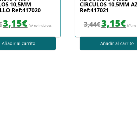
LOS 10,5MM
CIRCULOS 10,5MM A
LLO Ref:417020
Ref:417021
El precio original era: 4,04€.
El precio actual es: 3,15€.
El precio original era
El prec
3,15
€
3,15
€
€
3,44
€
IVA no incluidos
IVA no
Añadir al carrito
Añadir al carrito