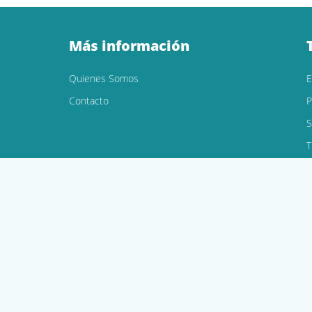
Más información
Quienes Somos
Contacto
P
S
T
dad
Política de Cookies
Política de devoluciones y reembolsos