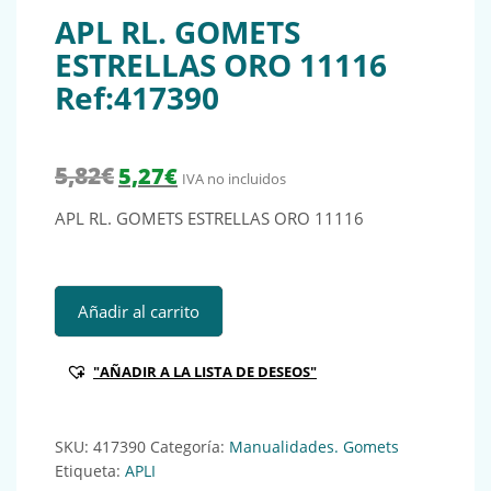
APL RL. GOMETS
ESTRELLAS ORO 11116
Ref:417390
El precio original era: 5,82€.
El precio actual es: 5,27€.
5,82
€
5,27
€
IVA no incluidos
APL RL. GOMETS ESTRELLAS ORO 11116
APL RL. GOMETS ESTRELLAS ORO 11116 Ref:417390 cantid
Añadir al carrito
"AÑADIR A LA LISTA DE DESEOS"
SKU:
417390
Categoría:
Manualidades. Gomets
Etiqueta:
APLI