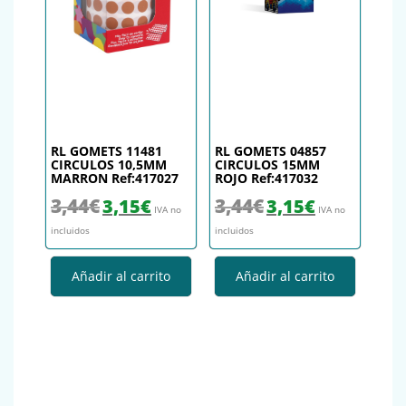
RL GOMETS 11481
RL GOMETS 04857
CIRCULOS 10,5MM
CIRCULOS 15MM
MARRON Ref:417027
ROJO Ref:417032
El precio original era: 3,44€.
El precio actual es: 3,15€.
El precio original era: 3,44€.
El precio actual es
3,44
€
3,44
€
3,15
€
3,15
€
IVA no
IVA no
incluidos
incluidos
Añadir al carrito
Añadir al carrito