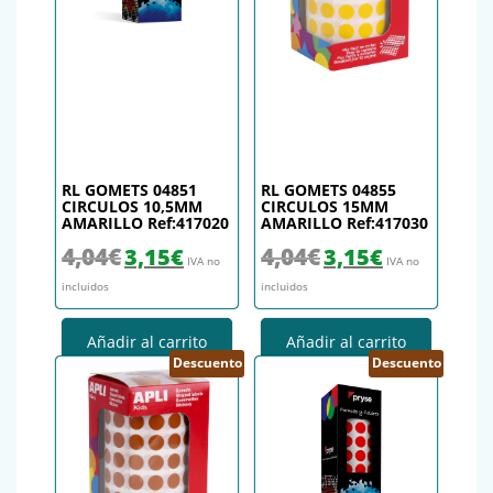
RL GOMETS 04851
RL GOMETS 04855
CIRCULOS 10,5MM
CIRCULOS 15MM
AMARILLO Ref:417020
AMARILLO Ref:417030
El precio original era: 4,04€.
El precio actual es: 3,15€.
El precio original era: 4,04€.
El precio actual es
4,04
€
4,04
€
3,15
€
3,15
€
IVA no
IVA no
incluidos
incluidos
Añadir al carrito
Añadir al carrito
Descuento
Descuento