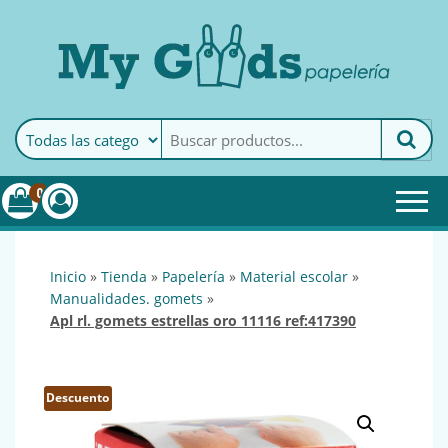
MyGoods · Papelería
My Goods es tu papelería
online de confianza. Podrás
encontrar todo lo necesario
0
para tu empresa.
inicio
»
tienda
»
papelería
»
material escolar
»
manualidades. gomets
»
apl rl. gomets estrellas oro 11116 ref:417390
Descuento