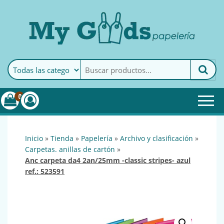
MyGoods · Papelería
My Goods es tu papelería
online de confianza. Podrás
encontrar todo lo necesario
0
para tu empresa.
inicio
»
tienda
»
papelería
»
archivo y clasificación
»
carpetas. anillas de cartón
»
anc carpeta da4 2an/25mm -classic stripes- azul
ref.: 523591