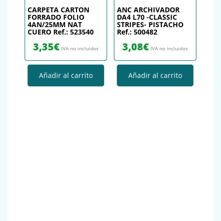
CARPETA CARTON
ANC ARCHIVADOR
FORRADO FOLIO
DA4 L70 -CLASSIC
4AN/25MM NAT
STRIPES- PISTACHO
CUERO Ref.: 523540
Ref.: 500482
3,35
€
3,08
€
IVA no incluidos
IVA no incluidos
Añadir al carrito
Añadir al carrito