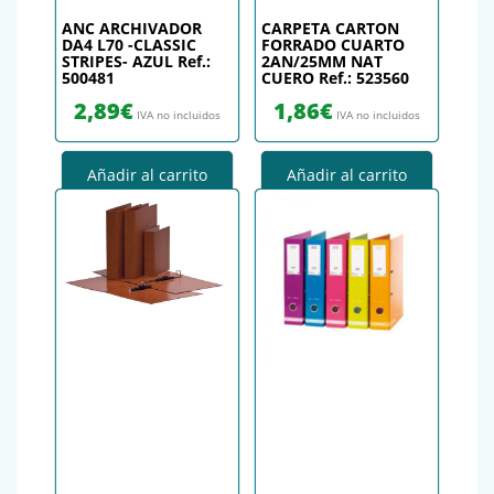
ANC ARCHIVADOR
CARPETA CARTON
DA4 L70 -CLASSIC
FORRADO CUARTO
STRIPES- AZUL Ref.:
2AN/25MM NAT
500481
CUERO Ref.: 523560
2,89
€
1,86
€
IVA no incluidos
IVA no incluidos
Añadir al carrito
Añadir al carrito