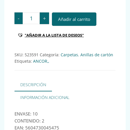
ANC CARPETA DA4 2AN/25MM -CLASSIC STRIPES- AZUL 
-
+
Añadir al carrito
"AÑADIR A LA LISTA DE DESEOS"
SKU:
523591
Categoría:
Carpetas. Anillas de cartón
Etiqueta:
ANCOR,,
DESCRIPCIÓN
INFORMACIÓN ADICIONAL
ENVASE: 10
CONTENIDO: 2
EAN: 5604730045475