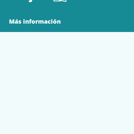
Más información
Quienes Somos
Contacto
Tienda
EQUIPAMIENTO
PAPELERÍA
SOBRES Y BOLSAS
TECNOLOGÍA
TONER Y CARTUCHOS