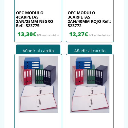
OFC MODULO
OFC MODULO
4CARPETAS
3CARPETAS
2AN/25MM NEGRO
2AN/40MM ROJO Ref.:
Ref.: 523775
523772
13,30
€
12,27
€
IVA no incluidos
IVA no incluidos
Añadir al carrito
Añadir al carrito