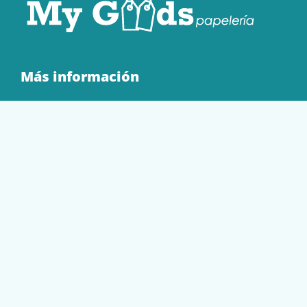
Más información
Quienes Somos
Contacto
Tienda
EQUIPAMIENTO
PAPELERÍA
SOBRES Y BOLSAS
TECNOLOGÍA
TONER Y CARTUCHOS