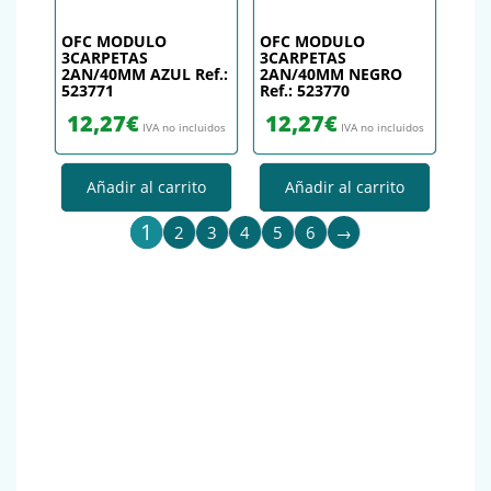
OFC MODULO
OFC MODULO
3CARPETAS
3CARPETAS
2AN/40MM AZUL Ref.:
2AN/40MM NEGRO
523771
Ref.: 523770
12,27
€
12,27
€
IVA no incluidos
IVA no incluidos
Añadir al carrito
Añadir al carrito
1
2
3
4
5
6
→