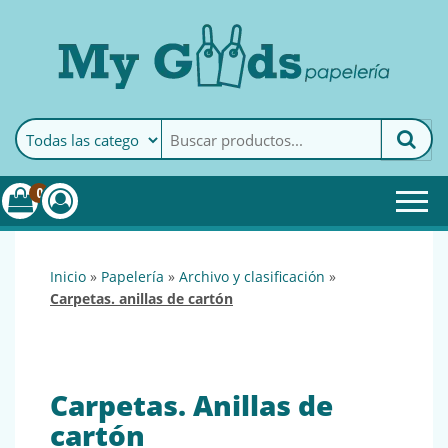
MyGoods · Papelería
My Goods es tu papelería
online de confianza. Podrás
encontrar todo lo necesario
0
para tu empresa.
inicio
»
papelería
»
archivo y clasificación
»
carpetas. anillas de cartón
Carpetas. Anillas de
cartón