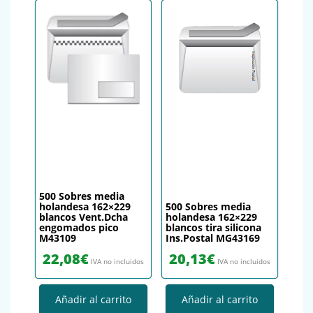
500 Sobres media
holandesa 162×229
500 Sobres media
blancos Vent.Dcha
holandesa 162×229
engomados pico
blancos tira silicona
M43109
Ins.Postal MG43169
22,08
€
20,13
€
IVA no incluidos
IVA no incluidos
Añadir al carrito
Añadir al carrito