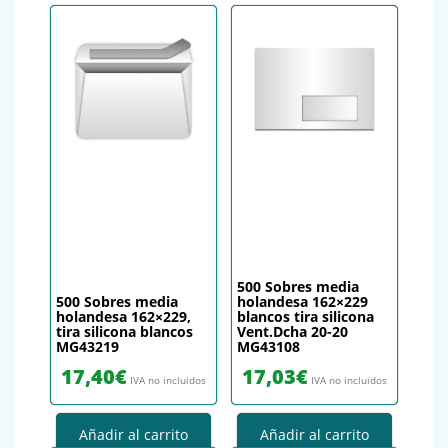
500 Sobres media
500 Sobres media
holandesa 162×229
holandesa 162×229,
blancos tira silicona
tira silicona blancos
Vent.Dcha 20-20
MG43219
MG43108
17,40
€
17,03
€
IVA no incluidos
IVA no incluidos
Añadir al carrito
Añadir al carrito