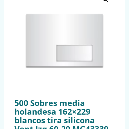
500 Sobres media
holandesa 162×229
blancos tira silicona
Vent.Izq 60-20 MG43339