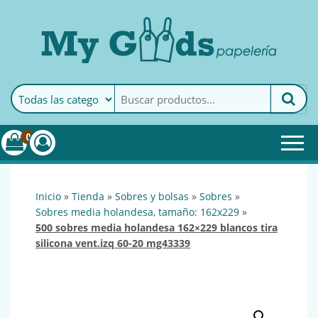
MyGoods · Papelería
My Goods es tu papelería
online de confianza. Podrás
encontrar todo lo necesario
0
para tu empresa.
inicio
»
tienda
»
sobres y bolsas
»
sobres
»
sobres media holandesa, tamaño: 162x229
»
500 sobres media holandesa 162×229 blancos tira
silicona vent.izq 60-20 mg43339