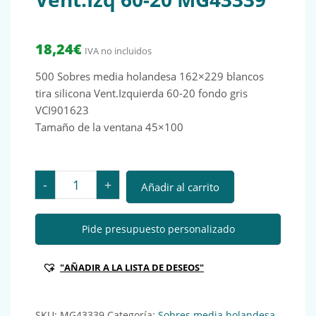
18,24
€
IVA no incluidos
500 Sobres media holandesa 162×229 blancos
tira silicona Vent.Izquierda 60-20 fondo gris
VCI901623
Tamaño de la ventana 45×100
500 Sobres media holandesa 162x229 blancos tira sil
-
+
Añadir al carrito
Pide presupuesto personalizado
"AÑADIR A LA LISTA DE DESEOS"
SKU:
MG43339
Categoría:
Sobres media holandesa,