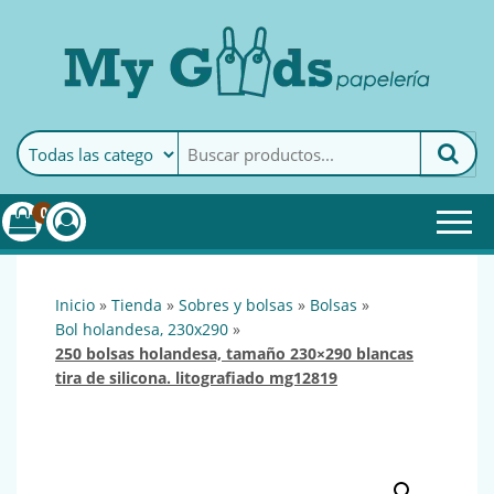
MyGoods · Papelería
My Goods es tu papelería
online de confianza. Podrás
encontrar todo lo necesario
0
para tu empresa.
inicio
»
tienda
»
sobres y bolsas
»
bolsas
»
bol holandesa, 230x290
»
250 bolsas holandesa, tamaño 230×290 blancas
tira de silicona. litografiado mg12819