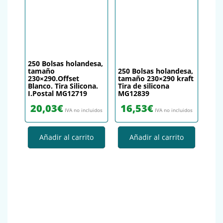
250 Bolsas holandesa,
tamaño
250 Bolsas holandesa,
230×290.Offset
tamaño 230×290 kraft
Blanco. Tira Silicona.
Tira de silicona
I.Postal MG12719
MG12839
20,03
€
16,53
€
IVA no incluidos
IVA no incluidos
Añadir al carrito
Añadir al carrito