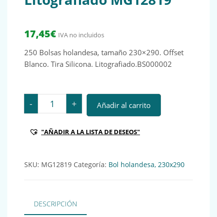
17,45
€
IVA no incluidos
250 Bolsas holandesa, tamaño 230×290. Offset
Blanco. Tira Silicona. Litografiado.BS000002
250 Bolsas holandesa, tamaño 230x290 blancas Tira de
-
+
Añadir al carrito
"AÑADIR A LA LISTA DE DESEOS"
SKU:
MG12819
Categoría:
Bol holandesa, 230x290
DESCRIPCIÓN