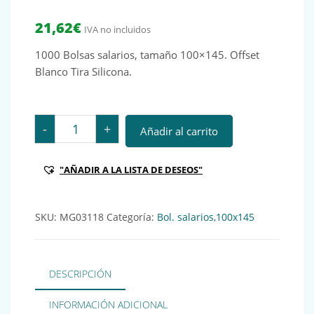
21,62
€
IVA no incluidos
1000 Bolsas salarios, tamaño 100×145. Offset
Blanco Tira Silicona.
1000 Bolsas salarios, tamaño 100x145 Blancas tira de
-
+
Añadir al carrito
"AÑADIR A LA LISTA DE DESEOS"
SKU:
MG03118
Categoría:
Bol. salarios,100x145
DESCRIPCIÓN
INFORMACIÓN ADICIONAL