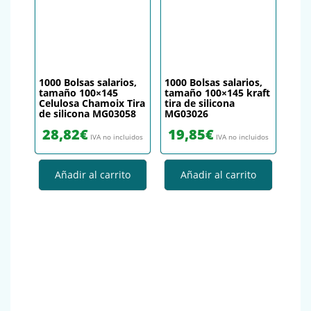
1000 Bolsas salarios,
1000 Bolsas salarios,
tamaño 100×145
tamaño 100×145 kraft
Celulosa Chamoix Tira
tira de silicona
de silicona MG03058
MG03026
28,82
€
19,85
€
IVA no incluidos
IVA no incluidos
Añadir al carrito
Añadir al carrito