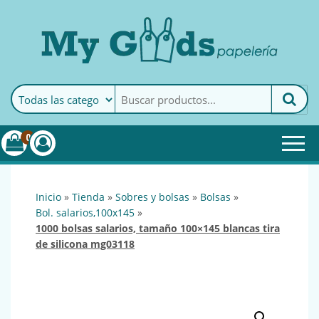
MyGoods · Papelería
My Goods es tu papelería
online de confianza. Podrás
encontrar todo lo necesario
0
para tu empresa.
inicio
»
tienda
»
sobres y bolsas
»
bolsas
»
bol. salarios,100x145
»
1000 bolsas salarios, tamaño 100×145 blancas tira
de silicona mg03118