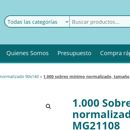
ods
ería
Quienes Somos
Presupuesto
Compra rá
 normalizado 90x140
»
1.000 sobres mínimo normalizado, tamañ
1.000 Sobr
normaliza
MG21108