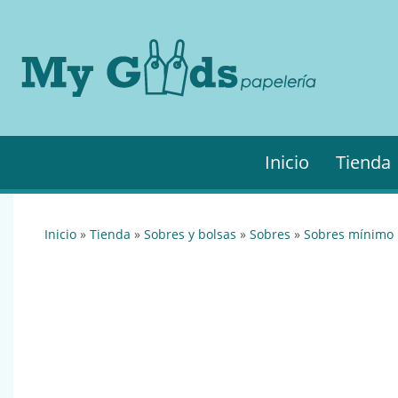
MyGo
My
Goods es
·
tu
Papel
papelería
online de
confianza.
Podrás
Inicio
Tienda
encontrar
todo lo
necesario
para tu
inicio
»
tienda
»
sobres y bolsas
»
sobres
»
sobres mínimo
empresa.