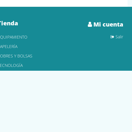
Tienda
Mi cuenta
Salir
EQUIPAMIENTO
APELERÍA
OBRES Y BOLSAS
TECNOLOGÍA
ONER Y CARTUCHOS