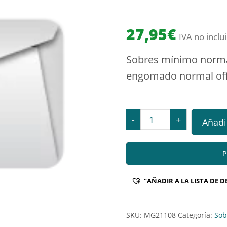
27,95
€
IVA no inclu
Sobres mínimo normal
engomado normal off
1.000 Sobres mínimo no
-
+
Añadir
P
"AÑADIR A LA LISTA DE D
SKU:
MG21108
Categoría:
Sob