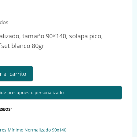
idos
izado, tamaño 90×140, solapa pico,
set blanco 80gr
rmalizado, tamaño 90x140 MG21108 cantidad
 al carrito
ide presupuesto personalizado
ESEOS"
res Mínimo Normalizado 90x140