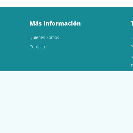
Más información
Quienes Somos
Contacto
P
S
T