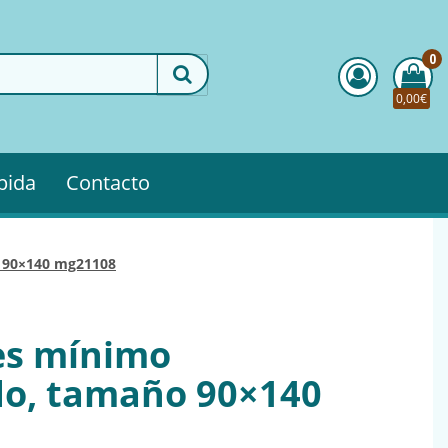
0
0,00€
pida
Contacto
o 90×140 mg21108
es mínimo
do, tamaño 90×140