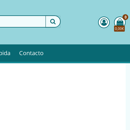
0
0,00€
pida
Contacto