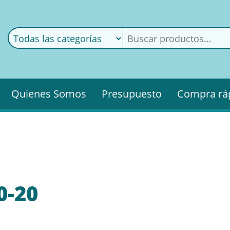
ods
ería
Quienes Somos
Presupuesto
Compra rá
0-20