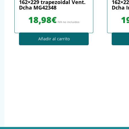
162×229 trapezoidal Vent.
162×22
Dcha MG42348
Dcha I
18,98
€
1
IVA no incluidos
Añadir al carrito