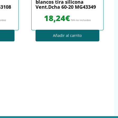
blancos tira silicona
43108
Vent.Dcha 60-20 MG43349
18,24
€
uidos
IVA no incluidos
Añadir al carrito