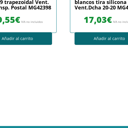
9 trapezoidal Vent.
blancos tira silicona
nsp. Postal MG42398
Vent.Dcha 20-20 MG
9,55
€
17,03
€
IVA no incluidos
IVA no incl
Añadir al carrito
Añadir al carrito