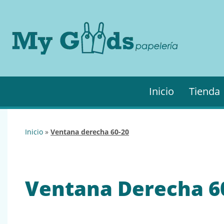
MyGo
My
Goods es
·
tu
Papel
papelería
online de
confianza.
Podrás
Inicio
Tienda
encontrar
todo lo
necesario
para tu
inicio
»
ventana derecha 60-20
empresa.
Ventana Derecha 6