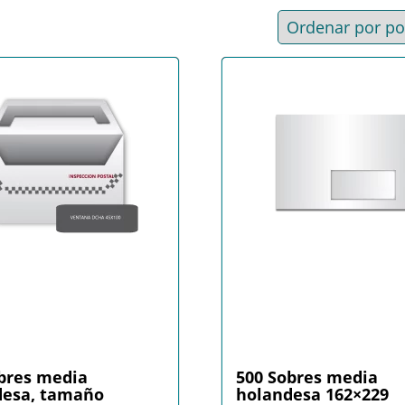
bres media
500 Sobres media
desa, tamaño
holandesa 162×229