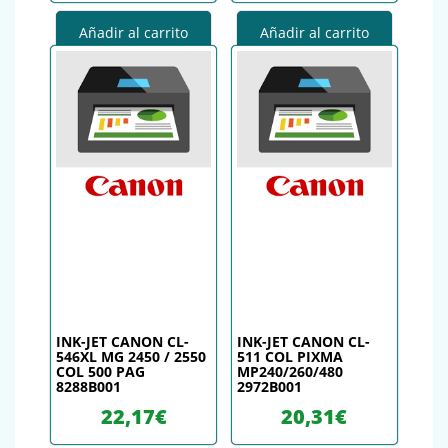
Añadir al carrito
Añadir al carrito
INK-JET CANON CL-
INK-JET CANON CL-
546XL MG 2450 / 2550
511 COL PIXMA
COL 500 PAG
MP240/260/480
8288B001
2972B001
22,17
€
20,31
€