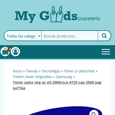
MyGoods · Papelería
My Goods es tu papelería
online de confianza. Podrás
encontrar todo lo necesario
0
para tu empresa.
inicio
»
tienda
»
tecnología
»
toner y cartuchos
»
toners laser originales
»
samsung
»
toner sams neg ac ml-2950/scx-4729 cap 2500 pag
su716a