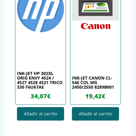
INK-JET HP 302XL
ORIG ENVY 4524 /
INK-JET CANON CL-
4527 4528 4521 TRICO
546 COL MG
330 F6U67AE
2450/2550 8289B001
34,07
€
19,42
€
Añadir al carrito
Añadir al carrito