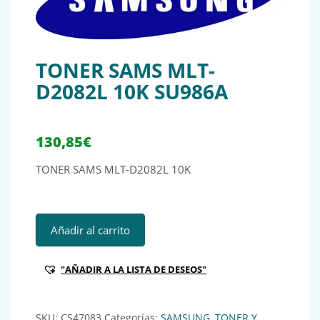
TONER SAMS MLT-
D2082L 10K SU986A
130,85
€
TONER SAMS MLT-D2082L 10K
TONER SAMS MLT-D2082L 10K SU986A cantidad
Añadir al carrito
"AÑADIR A LA LISTA DE DESEOS"
SKU:
CS47083
Categorías:
SAMSUNG
,
TONER Y