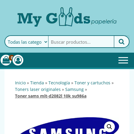
MyGoods · Papelería
My Goods es tu papelería
online de confianza. Podrás
encontrar todo lo necesario
0
para tu empresa.
inicio
»
tienda
»
tecnología
»
toner y cartuchos
»
toners laser originales
»
samsung
»
toner sams mlt-d2082l 10k su986a