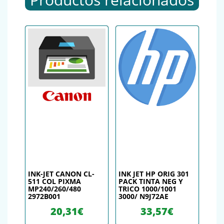
INK-JET CANON CL-
INK JET HP ORIG 301
511 COL PIXMA
PACK TINTA NEG Y
MP240/260/480
TRICO 1000/1001
2972B001
3000/ N9J72AE
20,31
€
33,57
€