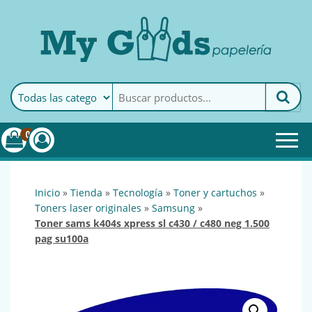
MyGoods · Papelería
My Goods es tu papelería
online de confianza. Podrás
encontrar todo lo necesario
0
para tu empresa.
inicio
»
tienda
»
tecnología
»
toner y cartuchos
»
toners laser originales
»
samsung
»
toner sams k404s xpress sl c430 / c480 neg 1.500
pag su100a