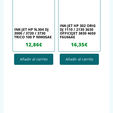
INK-JET HP 302 ORIG
INK-JET HP N.304 DJ
DJ 1110 / 2130 3630
3000 / 3720 / 3730
OFFICEJET 3830 4650
TRICO 100 P N9K05AE
F6U66AE
12,86
€
16,35
€
Añadir al carrito
Añadir al carrito