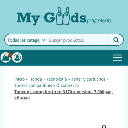
MyGoods · Papelería
My Goods es tu papelería
online de confianza. Podrás
encontrar todo lo necesario
0
para tu empresa.
inicio
»
tienda
»
tecnología
»
toner y cartuchos
»
toners compatibles
»
q-connect
»
toner qc comp broth tn-3170 x-version -7.000pag-
kf04340