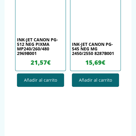
INK-JET CANON PG-
512 NEG PIXMA
INK-JET CANON PG-
MP240/260/480
545 NEG MG
2969B001
2450/2550 8287B001
21,57
€
15,69
€
Añadir al carrito
Añadir al carrito