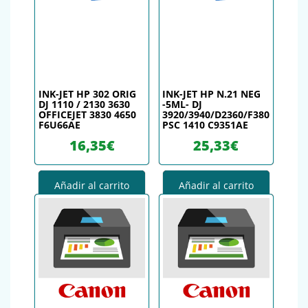
INK-JET HP 302 ORIG
INK-JET HP N.21 NEG
DJ 1110 / 2130 3630
-5ML- DJ
OFFICEJET 3830 4650
3920/3940/D2360/F380
F6U66AE
PSC 1410 C9351AE
16,35
€
25,33
€
Añadir al carrito
Añadir al carrito