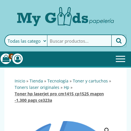
MyGoods · Papelería
My Goods es tu papelería
online de confianza. Podrás
encontrar todo lo necesario
0
para tu empresa.
inicio
»
tienda
»
tecnología
»
toner y cartuchos
»
toners laser originales
»
hp
»
toner hp laserjet pro cm1415 cp1525 magen
-1.300 pags ce323a