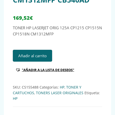
169,52
€
TONER HP LASERJET ORIG 125A CP1215 CP1515N
CP1518N CM1312MFP
TONER HP LASERJET ORIG 125A CP1215 CP1515N CP1518
Añadir al carrito
"AÑADIR A LA LISTA DE DESEOS"
SKU:
CS155488
Categorías:
HP
,
TONER Y
CARTUCHOS
,
TONERS LASER ORIGINALES
Etiqueta:
HP