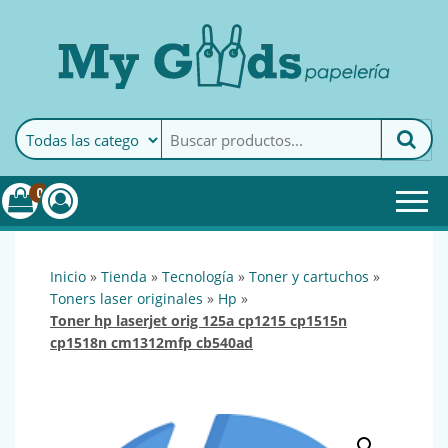
MyGoods · Papelería
My Goods es tu papelería
online de confianza. Podrás
encontrar todo lo necesario
0
para tu empresa.
inicio
»
tienda
»
tecnología
»
toner y cartuchos
»
toners laser originales
»
hp
»
toner hp laserjet orig 125a cp1215 cp1515n
cp1518n cm1312mfp cb540ad