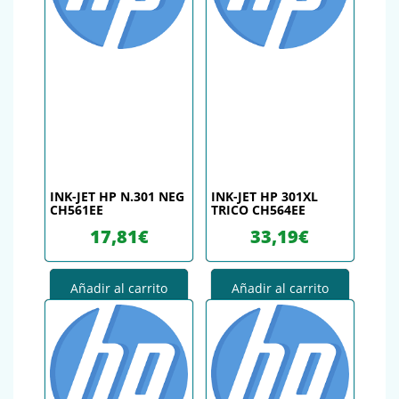
INK-JET HP N.301 NEG
INK-JET HP 301XL
CH561EE
TRICO CH564EE
17,81
€
33,19
€
Añadir al carrito
Añadir al carrito